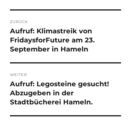
Beitragsnavigation
ZURÜCK
Aufruf: Klimastreik von
Vorheriger
Beitrag:
FridaysforFuture am 23.
September in Hameln
WEITER
Aufruf: Legosteine gesucht!
Nächster
Beitrag:
Abzugeben in der
Stadtbücherei Hameln.