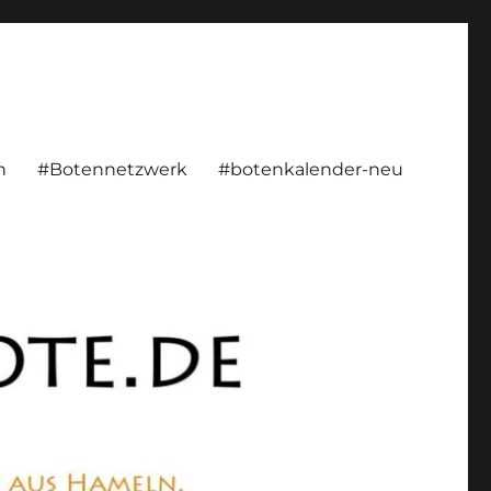
rsönlich, konstruktiv
n
#Botennetzwerk
#botenkalender-neu