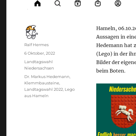
Hameln, 06.10.20
Aussagen in ein
Autor
Ralf Hermes
Hedemann hat z
Veröffentlicht
6 Oktober, 2022
(Lego) in der ih
am
Kategorien
Landtagswahl
Bilder der eigen
Niedersachsen
beim Boten.
Schlagwörter
Dr. Markus Hedemann
,
Klemmbausteine
,
Landtagswahl 2022
,
Lego
aus Hameln