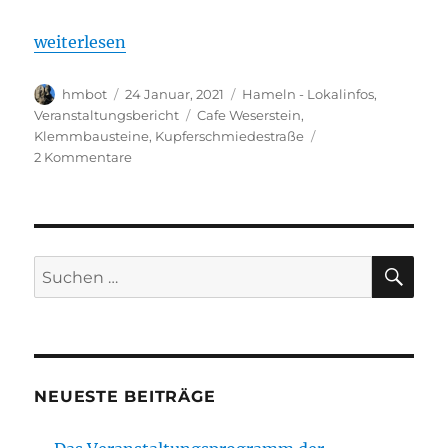
„Freundliche Protestdemo in der Kupferschmiedest
weiterlesen
Autor
Veröffentlicht
Kategorien
hmbot
24 Januar, 2021
Hameln - Lokalinfos
,
am
Schlagwörter
Veranstaltungsbericht
Cafe Weserstein
,
Klemmbausteine
,
Kupferschmiedestraße
zu
2 Kommentare
Freundliche
Protestdemo
in
der
Kupferschmiedestraße
SU
Suchen
nach:
NEUESTE BEITRÄGE