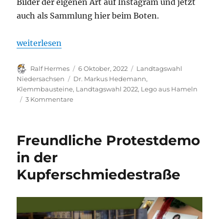
Bilder der eigenen Art auf Instagram und jetzt
auch als Sammlung hier beim Boten.
„Kreativer grüner Wahlkampf aus Hameln. Klemmba
weiterlesen
Autor
Veröffentlicht
Kategorien
Ralf Hermes
6 Oktober, 2022
Landtagswahl
am
Schlagwörter
Niedersachsen
Dr. Markus Hedemann
,
Klemmbausteine
,
Landtagswahl 2022
,
Lego aus Hameln
zu
3 Kommentare
Kreativer
grüner
Wahlkampf
Freundliche Protestdemo
aus
Hameln.
in der
Klemmbausteinbilder
Kupferschmiedestraße
zur
Landtagswahl.