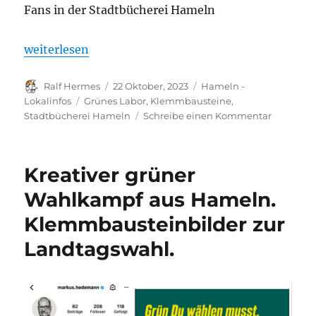
Fans in der Stadtbücherei Hameln
„Klemmbausteinausstellung in der Stadtbücherei H
weiterlesen
Autor
Veröffentlicht
Kategorien
Ralf Hermes
22 Oktober, 2023
Hameln -
am
Schlagwörter
Lokalinfos
Grünes Labor
,
Klemmbausteine
,
zu
Stadtbücherei Hameln
Schreibe einen Kommentar
Klemmbau
in
der
Kreativer grüner
Stadtbüc
Hameln
Wahlkampf aus Hameln.
am
Klemmbausteinbilder zur
4.
und
Landtagswahl.
5.11.2023