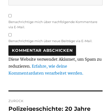
Benachrichtige mich über nachfolgende Kommentare
via E-Mail.
Benachrichtige mich über neue Beiträge via E-Mail.
Diese Website verwendet Akismet, um Spam zu
reduzieren.
Erfahre, wie deine
Kommentardaten verarbeitet werden.
Beitragsnavigation
ZURÜCK
Polizeigeschichte: 20 Jahre
Vorheriger