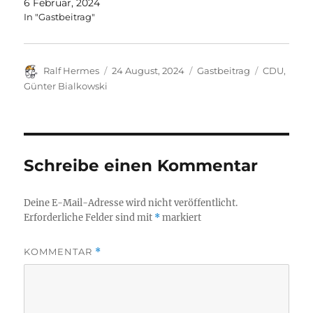
6 Februar, 2024
In "Gastbeitrag"
Autor
Veröffentlicht
Kategorien
Schlagwört
Ralf Hermes
24 August, 2024
Gastbeitrag
CDU
,
am
Günter Bialkowski
Schreibe einen Kommentar
Deine E-Mail-Adresse wird nicht veröffentlicht.
Erforderliche Felder sind mit
*
markiert
KOMMENTAR
*