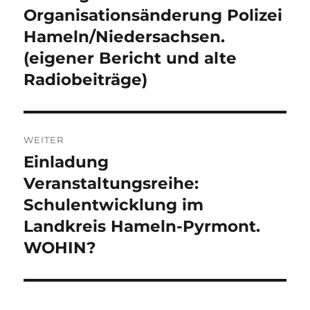
Beitrag:
Organisationsänderung Polizei
Hameln/Niedersachsen.
(eigener Bericht und alte
Radiobeiträge)
WEITER
Einladung
Nächster
Beitrag:
Veranstaltungsreihe:
Schulentwicklung im
Landkreis Hameln-Pyrmont.
WOHIN?