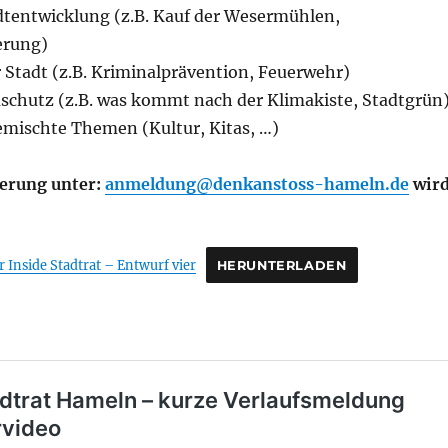
adtentwicklung (z.B. Kauf der Wesermühlen,
erung)
r Stadt (z.B. Kriminalprävention, Feuerwehr)
schutz (z.B. was kommt nach der Klimakiste, Stadtgrün
gemischte Themen (Kultur, Kitas, …)
ierung unter:
anmeldung@denkanstoss-hameln.de
wir
r Inside Stadtrat – Entwurf vier
HERUNTERLADEN