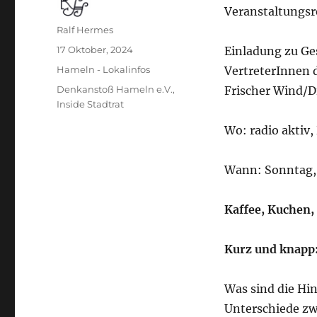
Veranstaltungsr
Autor
Ralf Hermes
Veröffentlicht
17 Oktober, 2024
Einladung zu Ge
am
Kategorien
Hameln - Lokalinfos
VertreterInnen 
Schlagwörter
Denkanstoß Hameln e.V.
,
Frischer Wind/
Inside Stadtrat
Wo: radio aktiv,
Wann: Sonntag, 2
Kaffee, Kuchen, 
Kurz und knapp
Was sind die Hi
Unterschiede zw