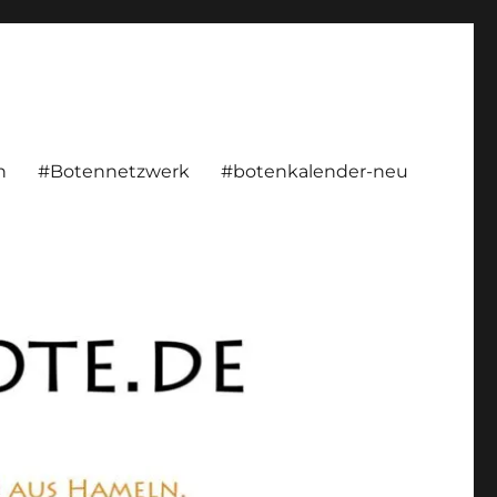
rsönlich, konstruktiv
n
#Botennetzwerk
#botenkalender-neu