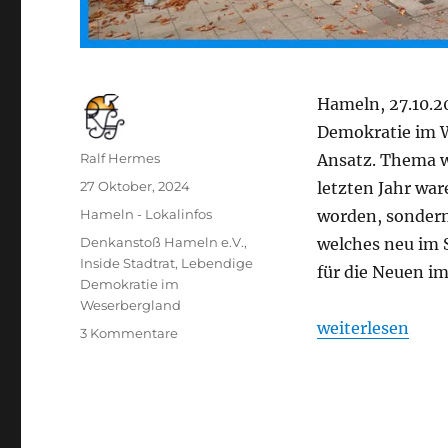
Hameln, 27.10.2
Demokratie im W
Autor
Ralf Hermes
Ansatz. Thema w
Veröffentlicht
27 Oktober, 2024
letzten Jahr war
am
Kategorien
Hameln - Lokalinfos
worden, sondern
Schlagwörter
Denkanstoß Hameln e.V.
,
welches neu im 
Inside Stadtrat
,
Lebendige
für die Neuen im 
Demokratie im
Weserbergland
„Inside Stadtrat
weiterlesen
zu
3 Kommentare
Inside
Stadtrat
II
–
ein