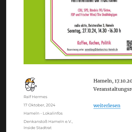
Hameln, 17.10.2
Veranstaltungsr
Autor
Ralf Hermes
Veröffentlicht
„Einladung: „In
17 Oktober, 2024
weiterlesen
am
Kategorien
Hameln - Lokalinfos
Schlagwörter
Denkanstoß Hameln e.V.
,
Inside Stadtrat