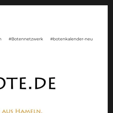
rsönlich, konstruktiv
n
#Botennetzwerk
#botenkalender-neu