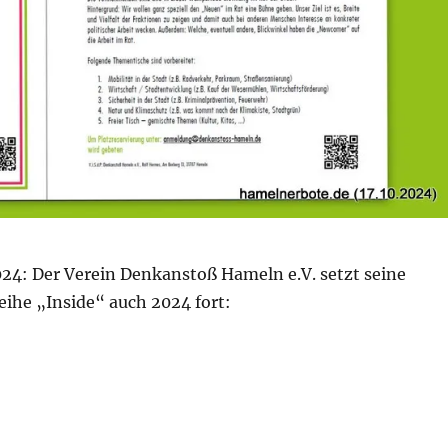
024: Der Verein Denkanstoß Hameln e.V. setzt seine
eihe „Inside“ auch 2024 fort:
side Stadtrat Hameln“ am 27.10.2024 für Hameln“