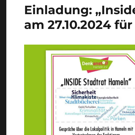
neuer
Einladung: „Insi
Weg
und
am 27.10.2024 fü
sein
Ergebnis: