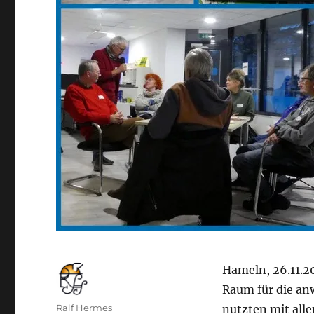
Hameln, 26.11.20
Raum für die an
Autor
Ralf Hermes
nutzten mit all