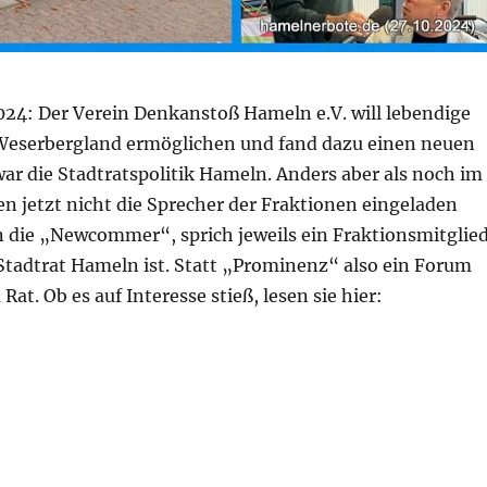
024: Der Verein Denkanstoß Hameln e.V. will lebendige
eserbergland ermöglichen und fand dazu einen neuen
ar die Stadtratspolitik Hameln. Anders aber als noch im
en jetzt nicht die Sprecher der Fraktionen eingeladen
 die „Newcommer“, sprich jeweils ein Fraktionsmitglied
Stadtrat Hameln ist. Statt „Prominenz“ also ein Forum
Rat. Ob es auf Interesse stieß, lesen sie hier:
 II – ein neuer Weg und sein Ergebnis:“