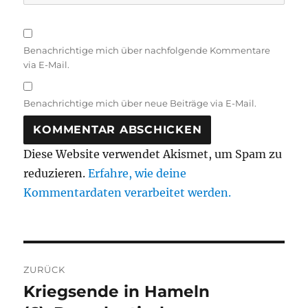
Benachrichtige mich über nachfolgende Kommentare
via E-Mail.
Benachrichtige mich über neue Beiträge via E-Mail.
Diese Website verwendet Akismet, um Spam zu
reduzieren.
Erfahre, wie deine
Kommentardaten verarbeitet werden.
Beitragsnavigation
ZURÜCK
Kriegsende in Hameln
Vorheriger