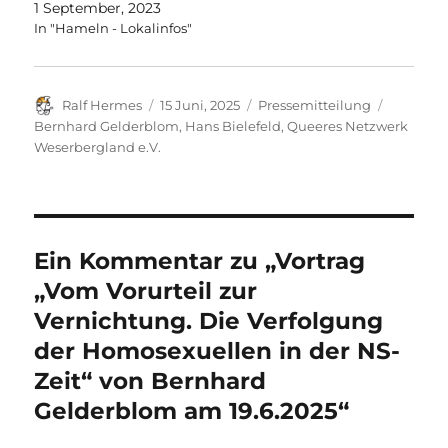
1 September, 2023
In "Hameln - Lokalinfos"
Autor
Veröffentlicht
Kategorien
Schlagwö
Ralf Hermes
15 Juni, 2025
Pressemitteilung
am
Bernhard Gelderblom
,
Hans Bielefeld
,
Queeres Netzwerk
Weserbergland e.V.
Ein Kommentar zu „Vortrag
„Vom Vorurteil zur
Vernichtung. Die Verfolgung
der Homosexuellen in der NS-
Zeit“ von Bernhard
Gelderblom am 19.6.2025“