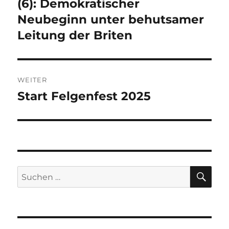
Beitrag:
(6): Demokratischer
Neubeginn unter behutsamer
Leitung der Briten
WEITER
Start Felgenfest 2025
Nächster
Beitrag:
SU
Suchen
nach: