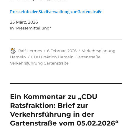
Presseinfo der Stadtverwaltung zur Gartenstraße
25 März, 2026
In "Pressemitteilung"
Autor
Veröffentlicht
Kategorien
Ralf Hermes
6 Februar, 2026
Verkehrsplanung
am
Schlagwörter
Hameln
CDU Fraktion Hameln
,
Gartenstraße
,
Verkehrsführung Gartenstraße
Ein Kommentar zu „CDU
Ratsfraktion: Brief zur
Verkehrsführung in der
Gartenstraße vom 05.02.2026“