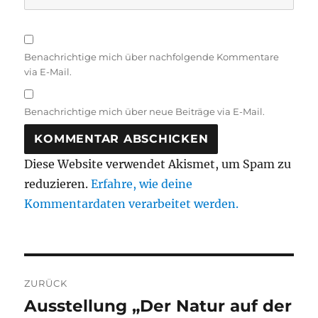
Benachrichtige mich über nachfolgende Kommentare
via E-Mail.
Benachrichtige mich über neue Beiträge via E-Mail.
Diese Website verwendet Akismet, um Spam zu
reduzieren.
Erfahre, wie deine
Kommentardaten verarbeitet werden.
Beitragsnavigation
ZURÜCK
Ausstellung „Der Natur auf der
Vorheriger