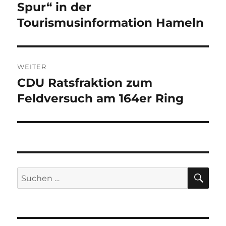
Beitrag:
Spur“ in der
Tourismusinformation Hameln
WEITER
CDU Ratsfraktion zum
Nächster
Beitrag:
Feldversuch am 164er Ring
SU
Suchen
nach: