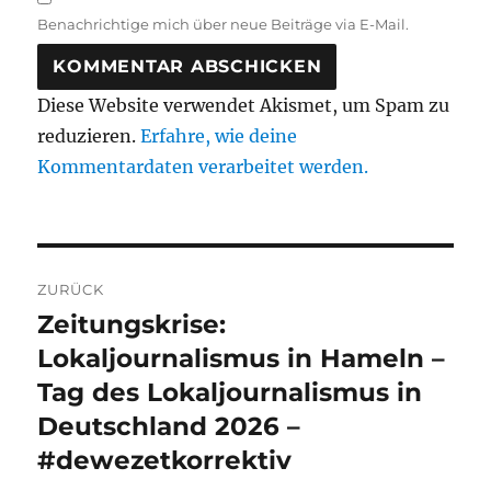
Benachrichtige mich über neue Beiträge via E-Mail.
Diese Website verwendet Akismet, um Spam zu
reduzieren.
Erfahre, wie deine
Kommentardaten verarbeitet werden.
Beitragsnavigation
ZURÜCK
Zeitungskrise:
Vorheriger
Beitrag:
Lokaljournalismus in Hameln –
Tag des Lokaljournalismus in
Deutschland 2026 –
#dewezetkorrektiv