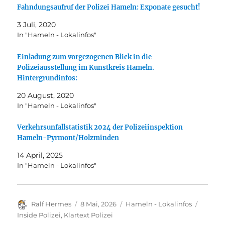
Fahndungsaufruf der Polizei Hameln: Exponate gesucht!
3 Juli, 2020
In "Hameln - Lokalinfos"
Einladung zum vorgezogenen Blick in die
Polizeiausstellung im Kunstkreis Hameln.
Hintergrundinfos:
20 August, 2020
In "Hameln - Lokalinfos"
Verkehrsunfallstatistik 2024 der Polizeiinspektion
Hameln-Pyrmont/Holzminden
14 April, 2025
In "Hameln - Lokalinfos"
Autor
Veröffentlicht
Kategorien
Schlag
Ralf Hermes
8 Mai, 2026
Hameln - Lokalinfos
am
Inside Polizei
,
Klartext Polizei