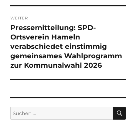
WEITER
Pressemitteilung: SPD-
Nächster
Beitrag:
Ortsverein Hameln
verabschiedet einstimmig
gemeinsames Wahlprogramm
zur Kommunalwahl 2026
SU
Suchen
nach: