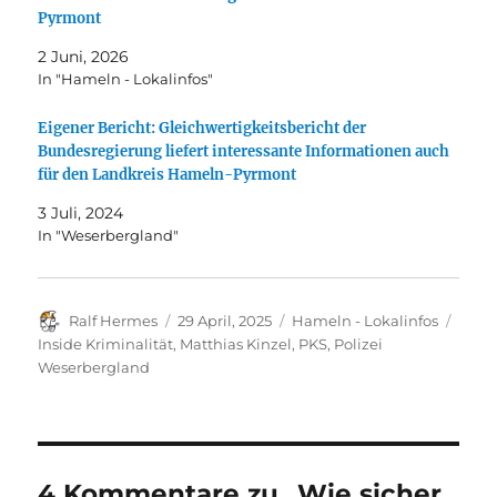
Pyrmont
2 Juni, 2026
In "Hameln - Lokalinfos"
Eigener Bericht: Gleichwertigkeitsbericht der
Bundesregierung liefert interessante Informationen auch
für den Landkreis Hameln-Pyrmont
3 Juli, 2024
In "Weserbergland"
Autor
Veröffentlicht
Kategorien
Schl
Ralf Hermes
29 April, 2025
Hameln - Lokalinfos
am
Inside Kriminalität
,
Matthias Kinzel
,
PKS
,
Polizei
Weserbergland
4 Kommentare zu „Wie sicher