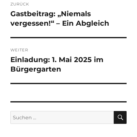
ZURÜCK
Gastbeitrag: „Niemals
Vorheriger
Beitrag:
vergessen!“ – Ein Abgleich
WEITER
Einladung: 1. Mai 2025 im
Nächster
Beitrag:
Bürgergarten
SU
Suchen
nach: