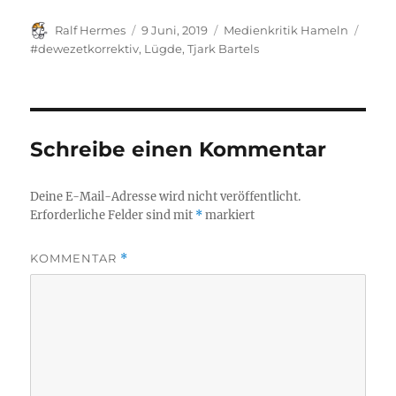
Autor
Veröffentlicht
Kategorien
Schla
Ralf Hermes
9 Juni, 2019
Medienkritik Hameln
am
#dewezetkorrektiv
,
Lügde
,
Tjark Bartels
Schreibe einen Kommentar
Deine E-Mail-Adresse wird nicht veröffentlicht.
Erforderliche Felder sind mit
*
markiert
KOMMENTAR
*