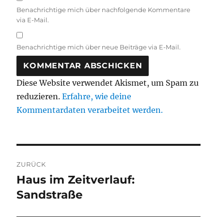
Benachrichtige mich über nachfolgende Kommentare
via E-Mail.
Benachrichtige mich über neue Beiträge via E-Mail.
Diese Website verwendet Akismet, um Spam zu
reduzieren.
Erfahre, wie deine
Kommentardaten verarbeitet werden.
Beitragsnavigation
ZURÜCK
Haus im Zeitverlauf:
Vorheriger
Beitrag:
Sandstraße