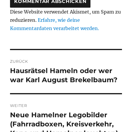
Diese Website verwendet Akismet, um Spam zu
reduzieren.
Erfahre, wie deine
Kommentardaten verarbeitet werden.
Beitragsnavigation
ZURÜCK
Hausrätsel Hameln oder wer
Vorheriger
Beitrag:
war Karl August Brekelbaum?
WEITER
Neue Hamelner Legobilder
Nächster
Beitrag:
(Fahrradboxen, Kreisverkehr,