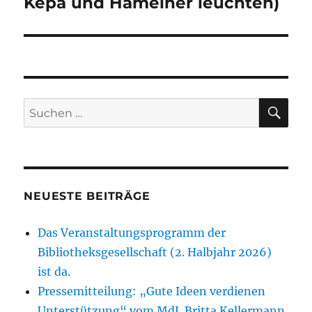
Kepa und Hamelner leuchten)
SU
Suchen
nach:
NEUESTE BEITRÄGE
Das Veranstaltungsprogramm der
Bibliotheksgesellschaft (2. Halbjahr 2026)
ist da.
Pressemitteilung: „Gute Ideen verdienen
Unterstützung“ vom MdL Britta Kellermann