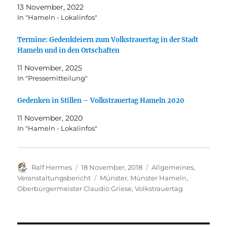
13 November, 2022
In "Hameln - Lokalinfos"
Termine: Gedenkfeiern zum Volkstrauertag in der Stadt
Hameln und in den Ortschaften
11 November, 2025
In "Pressemitteilung"
Gedenken in Stillen – Volkstrauertag Hameln 2020
11 November, 2020
In "Hameln - Lokalinfos"
Autor
Veröffentlicht
Kategorien
Ralf Hermes
18 November, 2018
Allgemeines
,
am
Schlagwörter
Veranstaltungsbericht
Münster
,
Münster Hameln
,
Oberbürgermeister Claudio Griese
,
Volkstrauertag