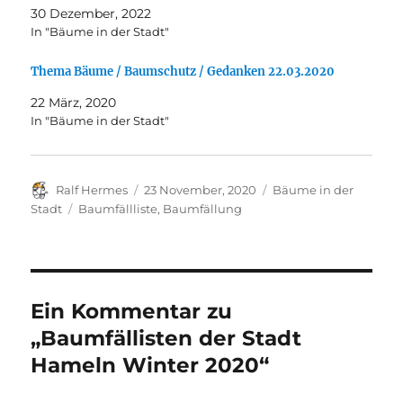
30 Dezember, 2022
In "Bäume in der Stadt"
Thema Bäume / Baumschutz / Gedanken 22.03.2020
22 März, 2020
In "Bäume in der Stadt"
Autor
Veröffentlicht
Kategorien
Ralf Hermes
23 November, 2020
Bäume in der
am
Schlagwörter
Stadt
Baumfällliste
,
Baumfällung
Ein Kommentar zu
„Baumfällisten der Stadt
Hameln Winter 2020“