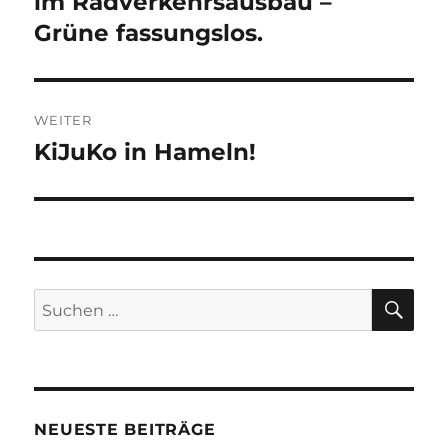
im Radverkehrsausbau –
Grüne fassungslos.
WEITER
KiJuKo in Hameln!
Nächster
Beitrag:
SU
Suchen
nach:
NEUESTE BEITRÄGE