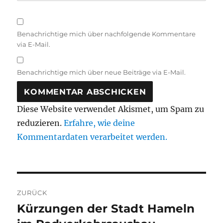
Benachrichtige mich über nachfolgende Kommentare
via E-Mail.
Benachrichtige mich über neue Beiträge via E-Mail.
Diese Website verwendet Akismet, um Spam zu
reduzieren.
Erfahre, wie deine
Kommentardaten verarbeitet werden.
Beitragsnavigation
ZURÜCK
Kürzungen der Stadt Hameln
Vorheriger
Beitrag: