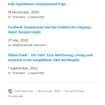
Falls irgendwann einmal jemand fragt…
19 November, 2020
In "Hameln - Lokalinfos"
Facebook-Kommentare und das Problem des Umgangs
damit. Beispiel Lügde:
27 Mai, 2020
In "Medienkritik Hameln"
Niklas Frank – Der Vater. Eine Abrechnung. Lesung und
Gespräch in der Sumpfblume. Ekel und Respekt.
1 September, 2022
In "Hameln - Lokalinfos"
Autor
Veröffentlicht
Kategorien
Schlagwör
Ralf Hermes
28 Januar, 2021
Persönliches
am
Facebook