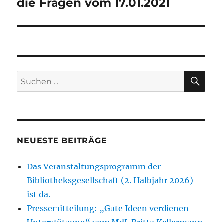
die Fragen vom 17.01.2021
SU
Suchen
nach:
NEUESTE BEITRÄGE
Das Veranstaltungsprogramm der
Bibliotheksgesellschaft (2. Halbjahr 2026)
ist da.
Pressemitteilung: „Gute Ideen verdienen
Unterstützung“ vom MdL Britta Kellermann