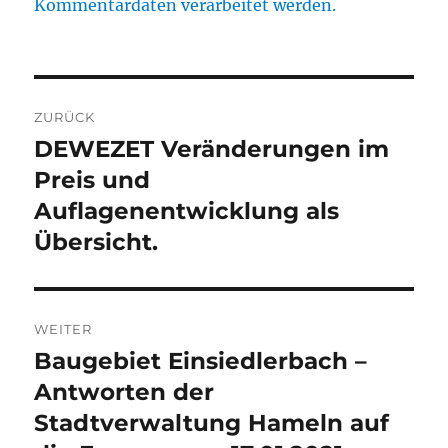
Kommentardaten verarbeitet werden.
Beitragsnavigation
ZURÜCK
DEWEZET Veränderungen im
Vorheriger
Beitrag:
Preis und
Auflagenentwicklung als
Übersicht.
WEITER
Baugebiet Einsiedlerbach –
Nächster
Beitrag:
Antworten der
Stadtverwaltung Hameln auf