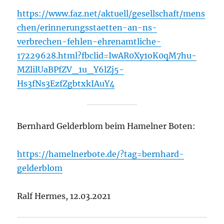
https://www.faz.net/aktuell/gesellschaft/mens
chen/erinnerungsstaetten-an-ns-
verbrechen-fehlen-ehrenamtliche-
17229628.html?fbclid=IwAR0Xy1oK0qM7hu-
MZlilUaBPfZV_1u_Y6lZj5-
Hs3fNs3EzfZgbtxkIAuY4
Bernhard Gelderblom beim Hamelner Boten:
https://hamelnerbote.de/?tag=bernhard-
gelderblom
Ralf Hermes, 12.03.2021