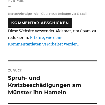
via E-Mail.
Benachrichtige mich über neue Beiträge via E-Mail.
Diese Website verwendet Akismet, um Spam zu
reduzieren.
Erfahre, wie deine
Kommentardaten verarbeitet werden.
Beitragsnavigation
ZURÜCK
Sprüh- und
Vorheriger
Beitrag:
Kratzbeschädigungen am
Münster ihn Hameln