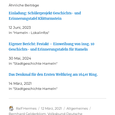
Ähnliche Beiträge
Einladung: Schülerprojekt Geschichts- und
Erinnerungstafel Klütturmstein
12 Juni, 2023
In "Hameln - Lokalinfos"
Eigener Bericht: Festakt – Einweihung von insg. 10
Geschichts- und Erinnerungstafeln für Hameln
30 Mai, 2024
In "Stadtgeschichte Hameln"
Das Denkmal für den Ersten Weltkrieg am 164er Ring.
14 März, 2021
In "Stadtgeschichte Hameln"
Autor
Veröffentlicht
Kategorien
Schlagwörter
Ralf Hermes
12 März, 2021
Allgemeines
am
Bernhard Gelderblom
,
Volksbund Deutsche