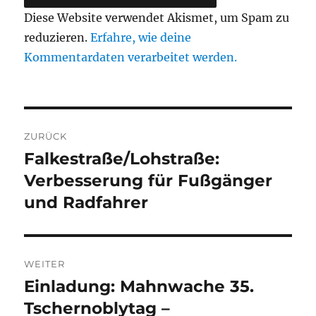
Diese Website verwendet Akismet, um Spam zu
reduzieren.
Erfahre, wie deine
Kommentardaten verarbeitet werden.
Beitragsnavigation
ZURÜCK
Falkestraße/Lohstraße:
Vorheriger
Beitrag:
Verbesserung für Fußgänger
und Radfahrer
WEITER
Einladung: Mahnwache 35.
Nächster
Beitrag:
Tschernoblytag –