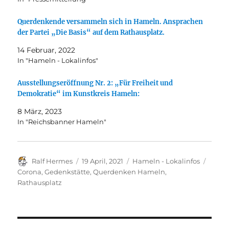
Querdenkende versammeln sich in Hameln. Ansprachen
der Partei „Die Basis“ auf dem Rathausplatz.
14 Februar, 2022
In "Hameln - Lokalinfos"
Ausstellungseröffnung Nr. 2: „Für Freiheit und
Demokratie“ im Kunstkreis Hameln:
8 März, 2023
In "Reichsbanner Hameln"
Autor
Veröffentlicht
Kategorien
Schla
Ralf Hermes
19 April, 2021
Hameln - Lokalinfos
am
Corona
,
Gedenkstätte
,
Querdenken Hameln
,
Rathausplatz