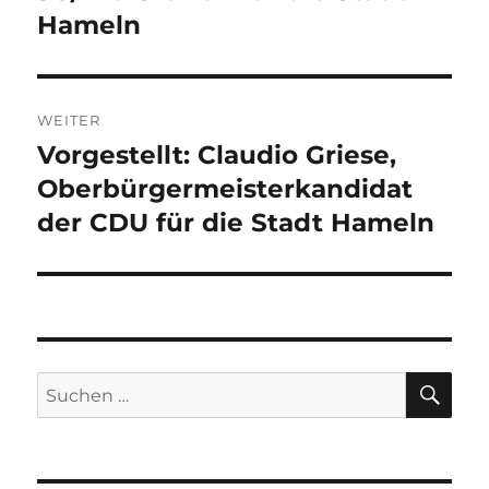
Hameln
WEITER
Vorgestellt: Claudio Griese,
Nächster
Beitrag:
Oberbürgermeisterkandidat
der CDU für die Stadt Hameln
SU
Suchen
nach: