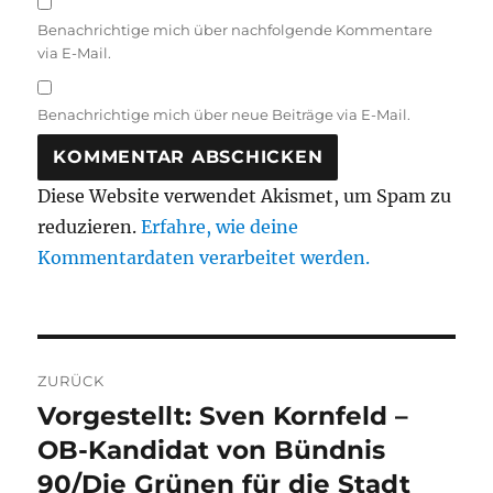
Benachrichtige mich über nachfolgende Kommentare
via E-Mail.
Benachrichtige mich über neue Beiträge via E-Mail.
Diese Website verwendet Akismet, um Spam zu
reduzieren.
Erfahre, wie deine
Kommentardaten verarbeitet werden.
Beitragsnavigation
ZURÜCK
Vorgestellt: Sven Kornfeld –
Vorheriger
Beitrag:
OB-Kandidat von Bündnis
90/Die Grünen für die Stadt