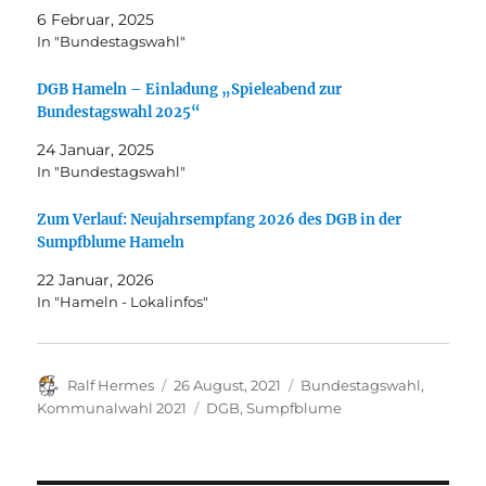
6 Februar, 2025
In "Bundestagswahl"
DGB Hameln – Einladung „Spieleabend zur
Bundestagswahl 2025“
24 Januar, 2025
In "Bundestagswahl"
Zum Verlauf: Neujahrsempfang 2026 des DGB in der
Sumpfblume Hameln
22 Januar, 2026
In "Hameln - Lokalinfos"
Autor
Veröffentlicht
Kategorien
Ralf Hermes
26 August, 2021
Bundestagswahl
,
am
Schlagwörter
Kommunalwahl 2021
DGB
,
Sumpfblume