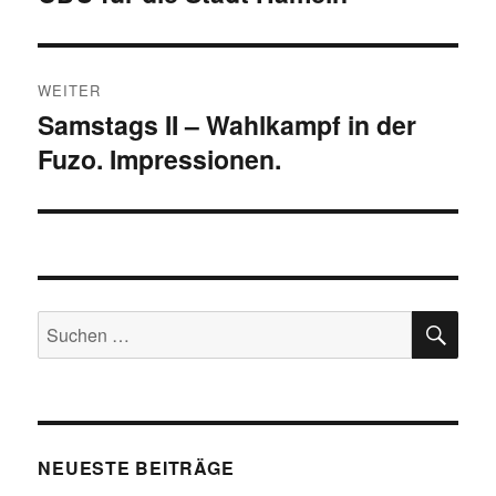
WEITER
Samstags II – Wahlkampf in der
Nächster
Fuzo. Impressionen.
Beitrag:
SU
Suchen
nach:
NEUESTE BEITRÄGE