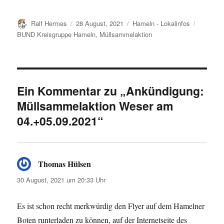
Autor
Veröffentlicht
Kategorien
Schlagwö
Ralf Hermes
28 August, 2021
Hameln - Lokalinfos
am
BUND Kreisgruppe Hameln
,
Müllsammelaktion
Ein Kommentar zu „Ankündigung:
Müllsammelaktion Weser am
04.+05.09.2021“
Thomas Hülsen
sagt:
30 August, 2021 um 20:33 Uhr
Es ist schon recht merkwürdig den Flyer auf dem Hamelner
Boten runterladen zu können, auf der Internetseite des