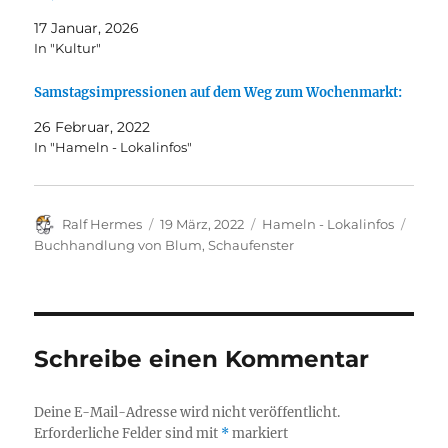
17 Januar, 2026
In "Kultur"
Samstagsimpressionen auf dem Weg zum Wochenmarkt:
26 Februar, 2022
In "Hameln - Lokalinfos"
Autor
Veröffentlicht
Kategorien
Schla
Ralf Hermes
19 März, 2022
Hameln - Lokalinfos
am
Buchhandlung von Blum
,
Schaufenster
Schreibe einen Kommentar
Deine E-Mail-Adresse wird nicht veröffentlicht.
Erforderliche Felder sind mit
*
markiert