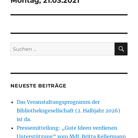
Montag, 21.03.2021
SU
Suchen
nach:
NEUESTE BEITRÄGE
Das Veranstaltungsprogramm der
Bibliotheksgesellschaft (2. Halbjahr 2026)
ist da.
Pressemitteilung: „Gute Ideen verdienen
Unterstützung“ vom MdL Britta Kellermann