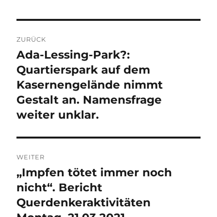
Beitragsnavigation
ZURÜCK
Ada-Lessing-Park?:
Vorheriger
Beitrag:
Quartierspark auf dem
Kasernengelände nimmt
Gestalt an. Namensfrage
weiter unklar.
WEITER
„Impfen tötet immer noch
Nächster
Beitrag:
nicht“. Bericht
Querdenkeraktivitäten