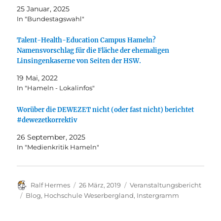
25 Januar, 2025
In "Bundestagswahl"
Talent-Health-Education Campus Hameln?
Namensvorschlag für die Fläche der ehemaligen
Linsingenkaserne von Seiten der HSW.
19 Mai, 2022
In "Hameln - Lokalinfos"
Worüber die DEWEZET nicht (oder fast nicht) berichtet
#dewezetkorrektiv
26 September, 2025
In "Medienkritik Hameln"
Autor
Veröffentlicht
Kategorien
Ralf Hermes
26 März, 2019
Veranstaltungsbericht
am
Schlagwörter
Blog
,
Hochschule Weserbergland
,
Instergramm