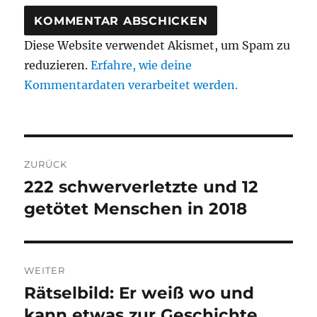
Diese Website verwendet Akismet, um Spam zu
reduzieren.
Erfahre, wie deine
Kommentardaten verarbeitet werden.
Beitragsnavigation
ZURÜCK
222 schwerverletzte und 12
Vorheriger
Beitrag:
getötet Menschen in 2018
WEITER
Rätselbild: Er weiß wo und
Nächster
Beitrag:
kann etwas zur Geschichte