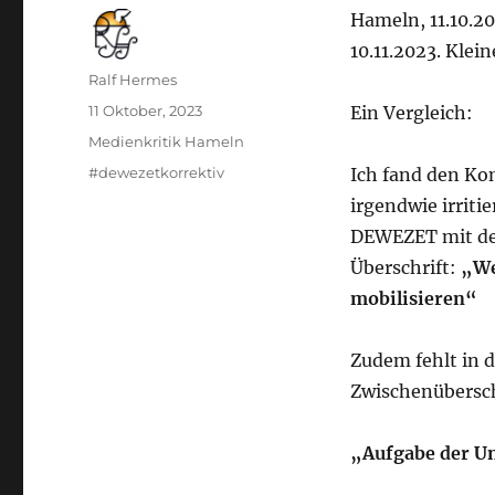
Hameln, 11.10.20
10.11.2023. Kle
Autor
Ralf Hermes
Veröffentlicht
11 Oktober, 2023
Ein Vergleich:
am
Kategorien
Medienkritik Hameln
Schlagwörter
#dewezetkorrektiv
Ich fand den Ko
irgendwie irriti
DEWEZET mit dem
Überschrift:
„We
mobilisieren“
Zudem fehlt in d
Zwischenübersch
„Aufgabe der Un