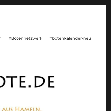
rsönlich, konstruktiv
n
#Botennetzwerk
#botenkalender-neu