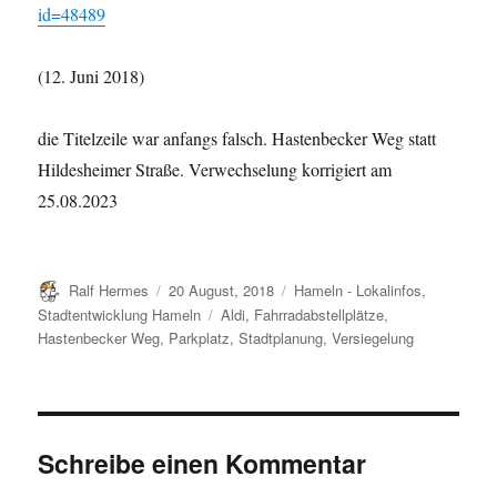
id=48489
(12. Juni 2018)
die Titelzeile war anfangs falsch. Hastenbecker Weg statt
Hildesheimer Straße. Verwechselung korrigiert am
25.08.2023
Autor
Veröffentlicht
Kategorien
Ralf Hermes
20 August, 2018
Hameln - Lokalinfos
,
am
Schlagwörter
Stadtentwicklung Hameln
Aldi
,
Fahrradabstellplätze
,
Hastenbecker Weg
,
Parkplatz
,
Stadtplanung
,
Versiegelung
Schreibe einen Kommentar