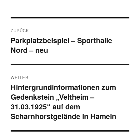
Beitragsnavigation
ZURÜCK
Parkplatzbeispiel – Sporthalle
Vorheriger
Nord – neu
Beitrag:
WEITER
Hintergrundinformationen zum
Nächster
Gedenkstein „Veltheim –
Beitrag:
31.03.1925“ auf dem
Scharnhorstgelände in Hameln