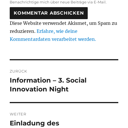
Benachrichtige mich über neue Beiträge via E-Mail.
Diese Website verwendet Akismet, um Spam zu
reduzieren.
Erfahre, wie deine
Kommentardaten verarbeitet werden.
Beitragsnavigation
ZURÜCK
Information – 3. Social
Vorheriger
Beitrag:
Innovation Night
WEITER
Einladung des
Nächster