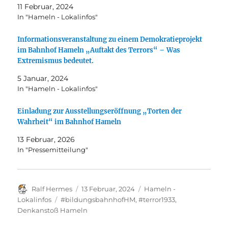
11 Februar, 2024
In "Hameln - Lokalinfos"
Informationsveranstaltung zu einem Demokratieprojekt
im Bahnhof Hameln „Auftakt des Terrors“ – Was
Extremismus bedeutet.
5 Januar, 2024
In "Hameln - Lokalinfos"
Einladung zur Ausstellungseröffnung „Torten der
Wahrheit“ im Bahnhof Hameln
13 Februar, 2026
In "Pressemitteilung"
Autor
Veröffentlicht
Kategorien
Ralf Hermes
13 Februar, 2024
Hameln -
am
Schlagwörter
Lokalinfos
#bildungsbahnhofHM
,
#terror1933
,
Denkanstoß Hameln