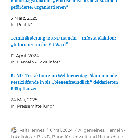
Bundestagsfraktion: „Politische Neutralität staatlich
geförderter Organisationen“
3 März, 2025
In "Politik"
Terminänderung: BUND Hameln – Infostandaktion:
„Informiert in die EU Wahl“
12 April, 2024
In "Hameln - Lokalinfos"
BUND-Testaktion zum Weltbienentag: Alarmierende
Pestizidfunde in als „bienenfreundlich“ deklarierten
Blühpflanzen
24 Mai, 2025
In "Pressemitteilung"
Autor
Veröffentlicht
Kategorien
Ralf Hermes
6 Mai, 2024
Allgemeines
,
Hameln -
am
Schlagwörter
Lokalinfos
BUND
,
Bund für Umwelt und Naturschutz