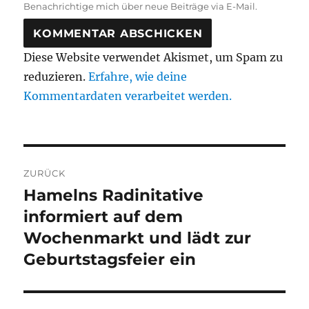
Benachrichtige mich über neue Beiträge via E-Mail.
Diese Website verwendet Akismet, um Spam zu
reduzieren.
Erfahre, wie deine
Kommentardaten verarbeitet werden.
Beitragsnavigation
ZURÜCK
Hamelns Radinitative
Vorheriger
Beitrag:
informiert auf dem
Wochenmarkt und lädt zur
Geburtstagsfeier ein