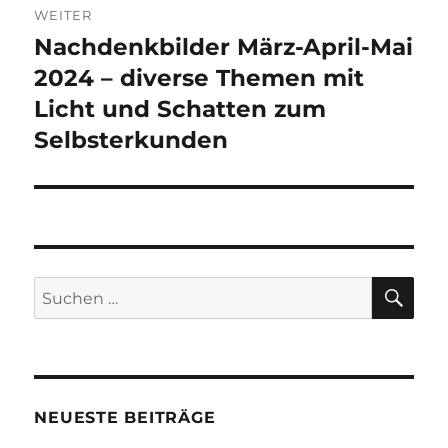
WEITER
Nachdenkbilder März-April-Mai
Nächster
Beitrag:
2024 – diverse Themen mit
Licht und Schatten zum
Selbsterkunden
SU
Suchen
nach:
NEUESTE BEITRÄGE