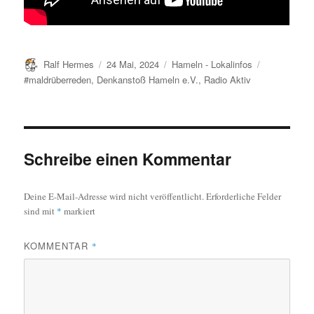
Autor
Veröffentlicht
Kategorien
Schlagwörte
Ralf Hermes
24 Mai, 2024
Hameln - Lokalinfos
am
#maldrüberreden
,
Denkanstoß Hameln e.V.
,
Radio Aktiv
Schreibe einen Kommentar
Deine E-Mail-Adresse wird nicht veröffentlicht.
Erforderliche Felder
sind mit
*
markiert
KOMMENTAR
*