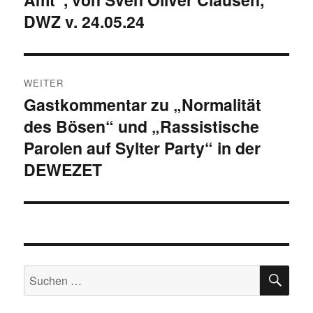
DWZ v. 24.05.24
WEITER
Gastkommentar zu „Normalität
Nächster
des Bösen“ und „Rassistische
Beitrag:
Parolen auf Sylter Party“ in der
DEWEZET
SU
Suchen
nach: