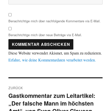
Benachrichtige mich über nachfolgende Kommentare via E-Mail.
Benachrichtige mich über neue Beiträge via E-Mail.
Diese Website verwendet Akismet, um Spam zu reduzieren.
Erfahre, wie deine Kommentardaten verarbeitet werden.
Beitragsnavigation
ZURÜCK
Gastkommentar zum Leitartikel:
Vorheriger
„Der falsche Mann im höchsten
Beitrag:
Amt“, von Sven Oliver Clausen,