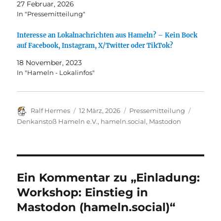
27 Februar, 2026
In "Pressemitteilung"
Interesse an Lokalnachrichten aus Hameln? – Kein Bock
auf Facebook, Instagram, X/Twitter oder TikTok?
18 November, 2023
In "Hameln - Lokalinfos"
Autor
Veröffentlicht
Kategorien
Schlagw
Ralf Hermes
12 März, 2026
Pressemitteilung
am
Denkanstoß Hameln e.V.
,
hameln.social
,
Mastodon
Ein Kommentar zu „Einladung:
Workshop: Einstieg in
Mastodon (hameln.social)“