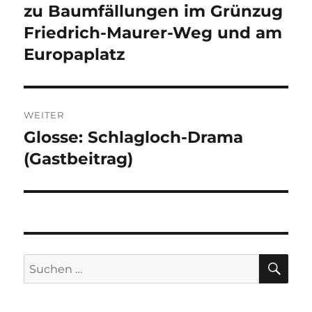
Beitrag:
zu Baumfällungen im Grünzug
Friedrich-Maurer-Weg und am
Europaplatz
WEITER
Glosse: Schlagloch-Drama
Nächster
Beitrag:
(Gastbeitrag)
SU
Suchen
nach: