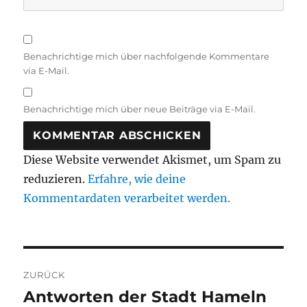
Benachrichtige mich über nachfolgende Kommentare
via E-Mail.
Benachrichtige mich über neue Beiträge via E-Mail.
Diese Website verwendet Akismet, um Spam zu
reduzieren.
Erfahre, wie deine
Kommentardaten verarbeitet werden.
Beitragsnavigation
ZURÜCK
Antworten der Stadt Hameln
Vorheriger