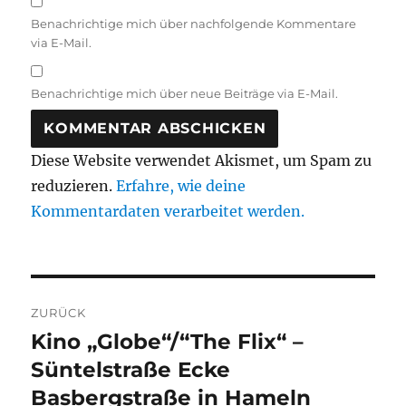
Benachrichtige mich über nachfolgende Kommentare
via E-Mail.
Benachrichtige mich über neue Beiträge via E-Mail.
Diese Website verwendet Akismet, um Spam zu
reduzieren.
Erfahre, wie deine
Kommentardaten verarbeitet werden.
Beitragsnavigation
ZURÜCK
Kino „Globe“/“The Flix“ –
Vorheriger
Beitrag:
Süntelstraße Ecke
Basbergstraße in Hameln