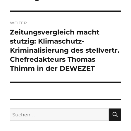
WEITER
Zeitungsvergleich macht
Nächster
Beitrag:
stutzig: Klimaschutz-
Kriminalisierung des stellvertr.
Chefredakteurs Thomas
Thimm in der DEWEZET
SU
Suchen
nach: