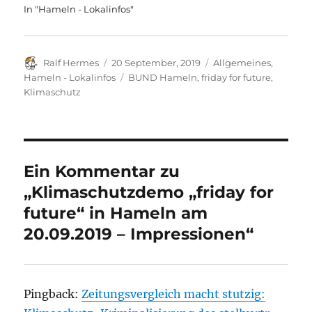
In "Hameln - Lokalinfos"
Autor
Veröffentlicht
Kategorien
Ralf Hermes
20 September, 2019
Allgemeines
,
am
Schlagwörter
Hameln - Lokalinfos
BUND Hameln
,
friday for future
,
Klimaschutz
Ein Kommentar zu
„Klimaschutzdemo „friday for
future“ in Hameln am
20.09.2019 – Impressionen“
Pingback:
Zeitungsvergleich macht stutzig: