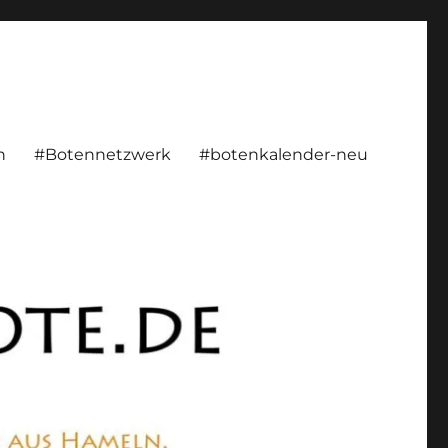
rsönlich, konstruktiv
n
#Botennetzwerk
#botenkalender-neu