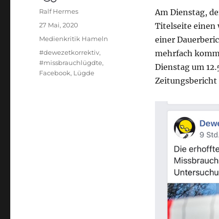
Autor
Ralf Hermes
Am Dienstag, de
Veröffentlicht
27 Mai, 2020
Titelseite einen 
am
Kategorien
Medienkritik Hameln
einer Dauerberic
Schlagwörter
#dewezetkorrektiv
,
mehrfach kommen
#missbrauchlügdte
,
Dienstag um 12.
Facebook
,
Lügde
Zeitungsbericht 