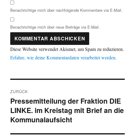
Benachrichtige mich über nachfolgende Kommentare via E-Mail.
Benachrichtige mich über neue Beiträge via E-Mail.
Diese Website verwendet Akismet, um Spam zu reduzieren.
Erfahre, wie deine Kommentardaten verarbeitet werden.
Beitragsnavigation
ZURÜCK
Pressemitteilung der Fraktion DIE
Vorheriger
LINKE. im Kreistag mit Brief an die
Beitrag:
Kommunalaufsicht