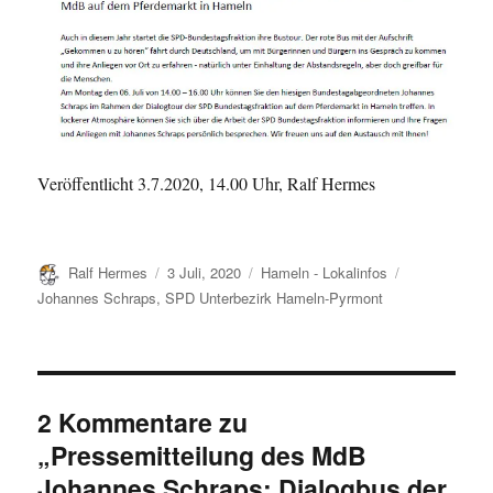
Veröffentlicht 3.7.2020, 14.00 Uhr, Ralf Hermes
Autor
Veröffentlicht
Kategorien
Schlagwörter
Ralf Hermes
3 Juli, 2020
Hameln - Lokalinfos
am
Johannes Schraps
,
SPD Unterbezirk Hameln-Pyrmont
2 Kommentare zu
„Pressemitteilung des MdB
Johannes Schraps: Dialogbus der