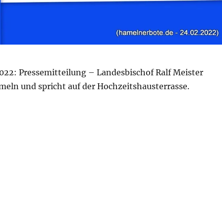
022: Pressemitteilung – Landesbischof Ralf Meister
ln und spricht auf der Hochzeitshausterrasse.
arsch Hameln – Samstag, 16. April um 11 Uhr“