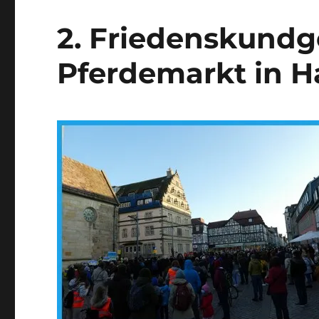
Samstag,
16.
2. Friedenskund
April
um
Pferdemarkt in 
11
Uhr