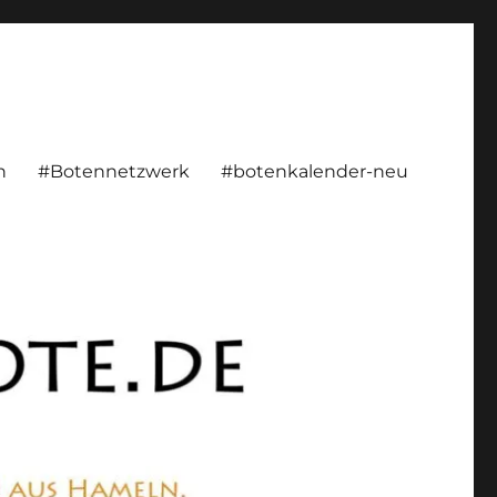
rsönlich, konstruktiv
n
#Botennetzwerk
#botenkalender-neu