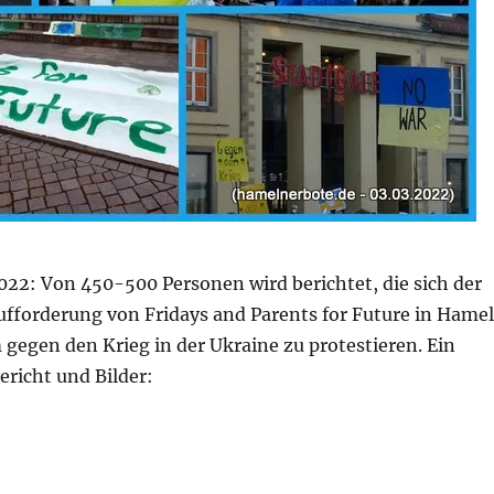
022: Von 450-500 Personen wird berichtet, die sich der
fforderung von Fridays and Parents for Future in Hame
gegen den Krieg in der Ukraine zu protestieren. Ein
ericht und Bilder:
ndgebung auf dem Pferdemarkt in Hameln“