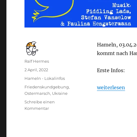
Hameln, 03.04.2
kommt nach Hame
Autor
Ralf Hermes
Veröffentlicht
2 April, 2022
Erste Infos:
am
Kategorien
Hameln - Lokalinfos
Schlagwörter
„Aufruf: Osterm
Friedenskundgebung
,
weiterlesen
Ostermarsch
,
Ukraine
Schreibe einen
zu
Kommentar
Aufruf:
Ostermarsch
Hameln
–