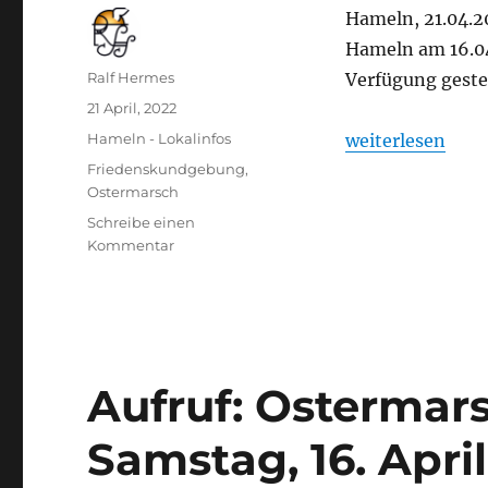
Hameln, 21.04.2
Hameln am 16.04
Autor
Ralf Hermes
Verfügung gestel
Veröffentlicht
21 April, 2022
am
Kategorien
„Gastbeitrag: 
Hameln - Lokalinfos
weiterlesen
Schlagwörter
Friedenskundgebung
,
Ostermarsch
Schreibe einen
zu
Kommentar
Gastbeitrag:
Ostermarsch
Hameln
Aufruf: Ostermar
Samstag, 16. Apri