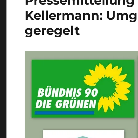
Pressemitteilung
Britta
Kellermann: Umg
Kellermann
geregelt