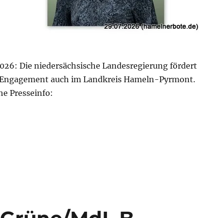
026: Die niedersächsische Landesregierung fördert
 Engagement auch im Landkreis Hameln-Pyrmont.
he Presseinfo:
ng: „Gute Ideen verdienen Unterstützung“ vom MdL Bri