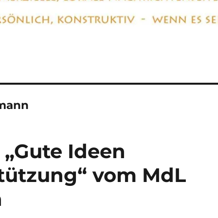
rmann
 „Gute Ideen
stützung“ vom MdL
n