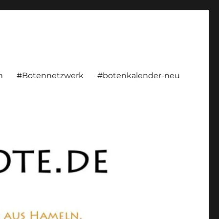
rsönlich, konstruktiv
n
#Botennetzwerk
#botenkalender-neu