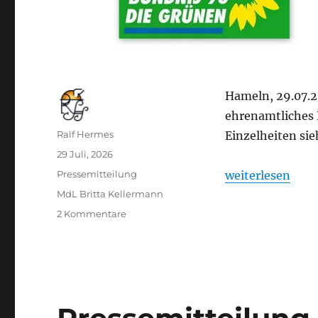
Hameln, 29.07.2
ehrenamtliches
Autor
Ralf Hermes
Einzelheiten sie
Veröffentlicht
29 Juli, 2026
am
Kategorien
„Pressemitteilu
Pressemitteilung
weiterlesen
Schlagwörter
MdL Britta Kellermann
zu
2 Kommentare
Pressemitteilung:
„Gute
Ideen
verdienen
Unterstützung“
vom
MdL