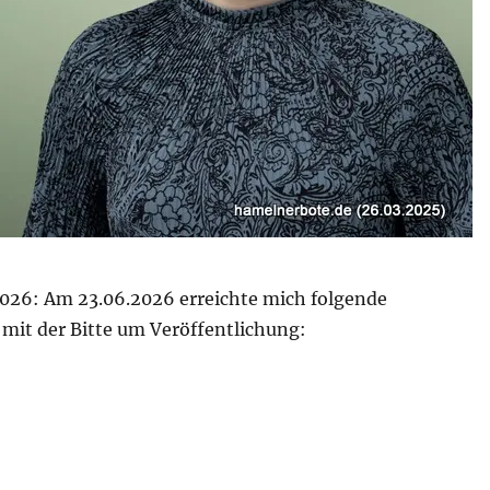
026: Am 23.06.2026 erreichte mich folgende
 mit der Bitte um Veröffentlichung:
ng Grüne/MdL B. Kellermann: Umgang mit Wasser neu g