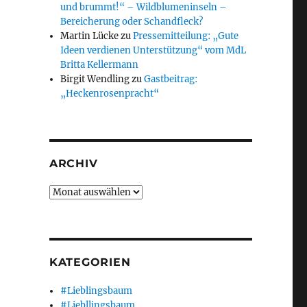
und brummt!“ – Wildblumeninseln –
Bereicherung oder Schandfleck?
Martin Lücke
zu
Pressemitteilung: „Gute
Ideen verdienen Unterstützung“ vom MdL
Britta Kellermann
Birgit Wendling
zu
Gastbeitrag:
„Heckenrosenpracht“
ARCHIV
tta Kellermann“
Archiv
KATEGORIEN
#Lieblingsbaum
#Liebllingsbaum