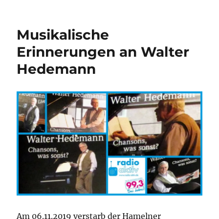
„Am
Campus“?
Evtl.
Musikalische
doch
lieber
Erinnerungen an Walter
den
Hedemann
Gedanken
in
der
DEWEZET
aufgreifen
und…
Am 06.11.2019 verstarb der Hamelner