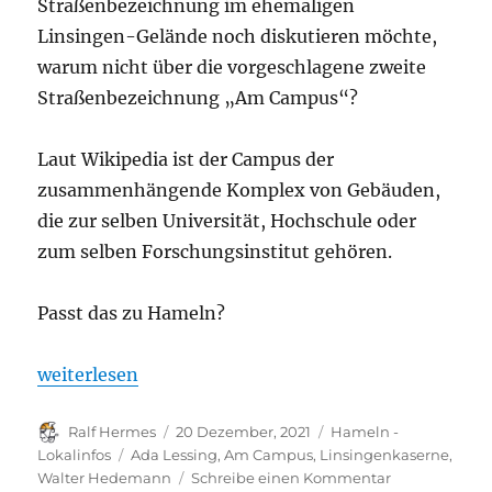
Straßenbezeichnung im ehemaligen
Linsingen-Gelände noch diskutieren möchte,
warum nicht über die vorgeschlagene zweite
Straßenbezeichnung „Am Campus“?
Laut Wikipedia ist der Campus der
zusammenhängende Komplex von Gebäuden,
die zur selben Universität, Hochschule oder
zum selben Forschungsinstitut gehören.
Passt das zu Hameln?
„„Am Campus“? Evtl. doch lieber den Gedanken in
weiterlesen
Autor
Veröffentlicht
Kategorien
Ralf Hermes
20 Dezember, 2021
Hameln -
am
Schlagwörter
Lokalinfos
Ada Lessing
,
Am Campus
,
Linsingenkaserne
,
zu
Walter Hedemann
Schreibe einen Kommentar