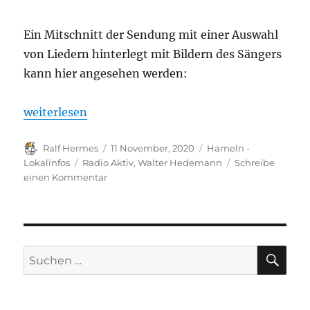
Ein Mitschnitt der Sendung mit einer Auswahl
von Liedern hinterlegt mit Bildern des Sängers
kann hier angesehen werden:
„Musikalische Erinnerungen an Walter Hedemann“
weiterlesen
Autor
Veröffentlicht
Kategorien
Ralf Hermes
11 November, 2020
Hameln -
am
Schlagwörter
Lokalinfos
Radio Aktiv
,
Walter Hedemann
Schreibe
zu
einen Kommentar
Musikalische
Erinnerungen
an
Walter
Hedemann
SU
Suchen
nach: