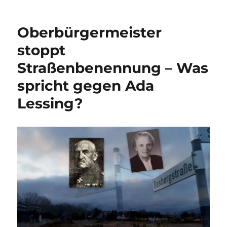
Der
„Geist“
der
Oberbürgermeister
Linsingen-
Kaserne:
stoppt
DEWEZET
Straßenbenennung – Was
1938
spricht gegen Ada
Lessing?