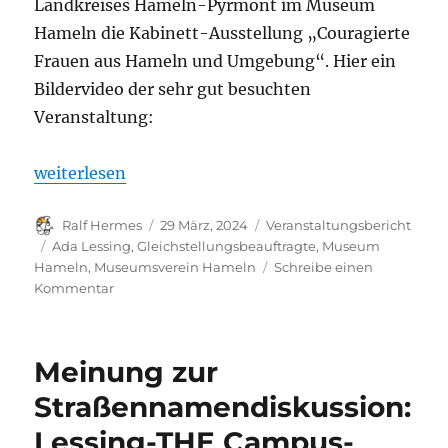
Landkreises Hameln-Pyrmont im Museum
Hameln die Kabinett-Ausstellung „Couragierte
Frauen aus Hameln und Umgebung“. Hier ein
Bildervideo der sehr gut besuchten
Veranstaltung:
„Rückblick: Ausstellungseröffnung „Couragierte 
weiterlesen
Autor
Veröffentlicht
Kategorien
Ralf Hermes
29 März, 2024
Veranstaltungsbericht
am
Schlagwörter
Ada Lessing
,
Gleichstellungsbeauftragte
,
Museum
Hameln
,
Museumsverein Hameln
Schreibe einen
zu
Kommentar
Rückblick:
Ausstellungseröffnung
„Couragierte
Meinung zur
Frauen“
im
Straßennamendiskussion:
Museum
Lessing-THE Campus-
Hameln