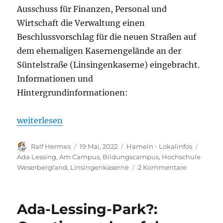
Ausschuss für Finanzen, Personal und
Wirtschaft die Verwaltung einen
Beschlussvorschlag für die neuen Straßen auf
dem ehemaligen Kasernengelände an der
Süntelstraße (Linsingenkaserne) eingebracht.
Informationen und
Hintergrundinformationen:
„Talent-Health-Education Campus Hameln? Namensv
weiterlesen
Autor
Veröffentlicht
Kategorien
Schlag
Ralf Hermes
19 Mai, 2022
Hameln - Lokalinfos
am
Ada Lessing
,
Am Campus
,
Bildungscampus
,
Hochschule
zu
Weserbergland
,
Linsingenkaserne
2 Kommentare
Talent-
Health-
Education
Ada-Lessing-Park?:
Campus
Hameln?