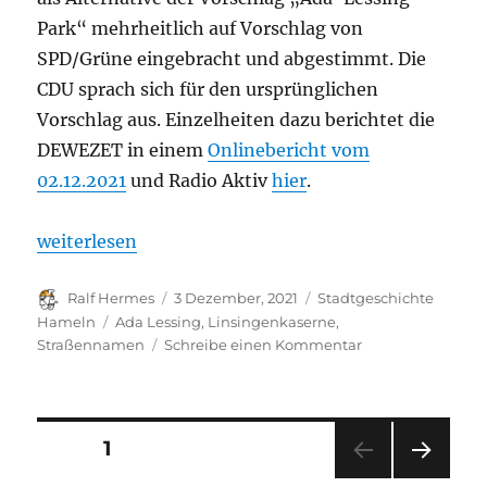
Park“ mehrheitlich auf Vorschlag von
SPD/Grüne eingebracht und abgestimmt. Die
CDU sprach sich für den ursprünglichen
Vorschlag aus. Einzelheiten dazu berichtet die
DEWEZET in einem
Onlinebericht vom
02.12.2021
und Radio Aktiv
hier
.
„Ada-Lessing-Park – Alternative Bezeichnung für 
weiterlesen
Autor
Veröffentlicht
Kategorien
Ralf Hermes
3 Dezember, 2021
Stadtgeschichte
am
Schlagwörter
Hameln
Ada Lessing
,
Linsingenkaserne
,
zu
Straßennamen
Schreibe einen Kommentar
Ada-
Lessing-
Park
–
Seitennummerierung
SEITE
1
Alternative
Bezeichnung