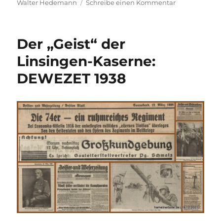
zu
Walter Hedemann
Schreibe einen Kommentar
„Am
Campus“?
Evtl.
Der „Geist“ der
doch
lieber
Linsingen-Kaserne:
den
DEWEZET 1938
Gedanken
in
der
DEWEZET
aufgreifen
und…