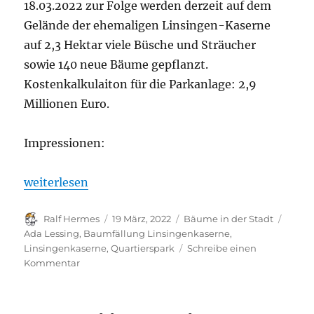
18.03.2022 zur Folge werden derzeit auf dem
Gelände der ehemaligen Linsingen-Kaserne
auf 2,3 Hektar viele Büsche und Sträucher
sowie 140 neue Bäume gepflanzt.
Kostenkalkulaiton für die Parkanlage: 2,9
Millionen Euro.
Impressionen:
„Ada-Lessing-Park?: Quartierspark auf dem Kasern
weiterlesen
Autor
Veröffentlicht
Kategorien
Schla
Ralf Hermes
19 März, 2022
Bäume in der Stadt
am
Ada Lessing
,
Baumfällung Linsingenkaserne
,
Linsingenkaserne
,
Quartierspark
Schreibe einen
zu
Kommentar
Ada-
Lessing-
Park?: