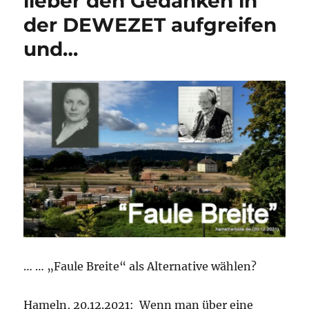
lieber den Gedanken in
Lessing?
der DEWEZET aufgreifen
Alternativvorschlag
der
und…
Bibliotheksgesellschaft?
… … „Faule Breite“ als Alternative wählen?
Hameln, 20.12.2021: Wenn man über eine