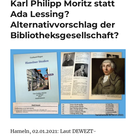
Karl Philipp Moritz statt
Quartierspark
auf
Ada Lessing?
dem
Alternativvorschlag der
Kasernengelände
nimmt
Bibliotheksgesellschaft?
Gestalt
an.
Namensfrage
weiter
unklar.
Hameln, 02.01.2021: Laut DEWEZT-