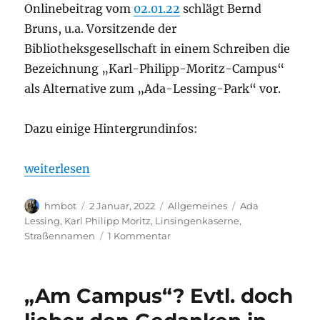
Onlinebeitrag vom
02.01.22
schlägt Bernd
Bruns, u.a. Vorsitzende der
Bibliotheksgesellschaft in einem Schreiben die
Bezeichnung „Karl-Philipp-Moritz-Campus“
als Alternative zum „Ada-Lessing-Park“ vor.
Dazu einige Hintergrundinfos:
„Karl Philipp Moritz statt Ada Lessing? Alternativvo
weiterlesen
Autor
Veröffentlicht
Kategorien
Schlagwörter
hmbot
2 Januar, 2022
Allgemeines
Ada
am
Lessing
,
Karl Philipp Moritz
,
Linsingenkaserne
,
zu
Straßennamen
1 Kommentar
Karl
Philipp
Moritz
„Am Campus“? Evtl. doch
statt
Ada