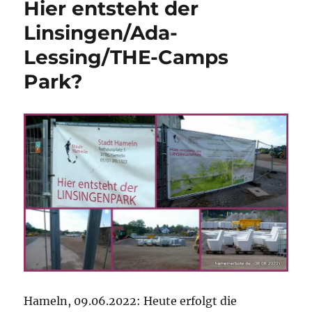
Hier entsteht der
Lessing-
THE
Linsingen/Ada-
Campus-
Lessing/THE-Camps
Linsingen-
Heinrich-
Park?
Lassel-
Weg…
(?)
Umweltaussch
Hameln
am
09.06.2022
Hameln, 09.06.2022: Heute erfolgt die