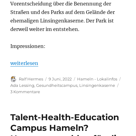
Vorentscheidung über die Benennung der
Straßen und des Parks auf dem Gelände der
ehemaligen Linsingenkaserne. Der Park ist
derweil weiter im entstehen.
Impressionen:
„Hier entsteht der Linsingen/Ada-Lessing/THE-Ca
weiterlesen
Autor
Veröffentlicht
Kategorien
Schlag
Ralf Hermes
9 Juni, 2022
Hameln - Lokalinfos
am
Ada Lessing
,
Gesundheitscampus
,
Linsingenkaserne
zu
3 Kommentare
Hier
entsteht
der
Talent-Health-Education
Linsingen/Ada-
Lessing/THE-
Campus Hameln?
Camps