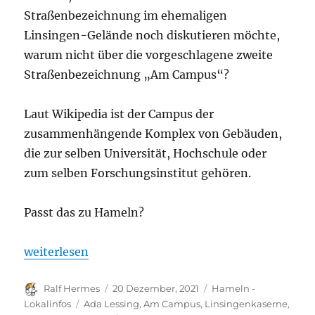
Straßenbezeichnung im ehemaligen
Linsingen-Gelände noch diskutieren möchte,
warum nicht über die vorgeschlagene zweite
Straßenbezeichnung „Am Campus“?
Laut Wikipedia ist der Campus der
zusammenhängende Komplex von Gebäuden,
die zur selben Universität, Hochschule oder
zum selben Forschungsinstitut gehören.
Passt das zu Hameln?
„„Am Campus“? Evtl. doch lieber den Gedanken in
weiterlesen
Autor
Veröffentlicht
Kategorien
Ralf Hermes
20 Dezember, 2021
Hameln -
am
Schlagwörter
Lokalinfos
Ada Lessing
,
Am Campus
,
Linsingenkaserne
,