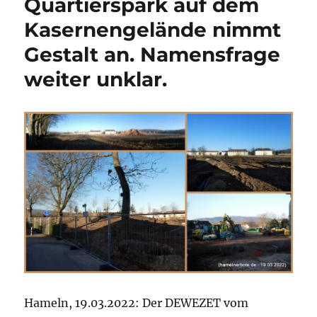
Quartierspark auf dem
Namensvor
Kasernengelände nimmt
für
die
Gestalt an. Namensfrage
Fläche
der
weiter unklar.
ehemalige
Linsingen
von
Seiten
der
HSW.
Hameln, 19.03.2022: Der DEWEZET vom