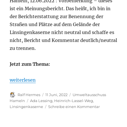
Hameln, 12.06.2022 : Vorbemerkung – dieses
ist ein Meinungsbericht. Das heißt, ich bin in
der Berichterstattung zur Benennung der
Straßen und Plätze auf dem Gelände der
Linsingenkaserne nicht neutral und schaffe es
nicht, Bericht und Kommentar deutlich/neutral
zu trennen.
Jetzt zum Thema:
„Meinung zur Straßennamendiskussion: Lessing-
weiterlesen
Autor
Veröffentlicht
Kategorien
Ralf Hermes
11 Juni, 2022
Umweltausschuss
am
Schlagwörter
Hameln
Ada Lessing
,
Heinrich-Lassel-Weg
,
zu
Linsingenkaserne
Schreibe einen Kommentar
Meinung
zur
Straßennamen