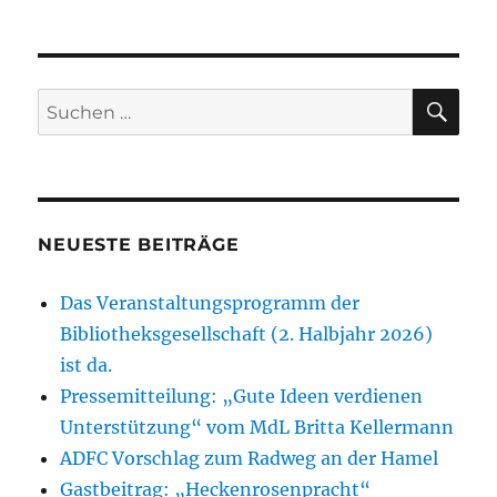
NÄC
der
für
HSTE
die
SEIT
Beiträge
E
Straße
im
SU
Suchen
Bildungscampus
nach:
Hameln
vorgeschlagen.
NEUESTE BEITRÄGE
Das Veranstaltungsprogramm der
Bibliotheksgesellschaft (2. Halbjahr 2026)
ist da.
Pressemitteilung: „Gute Ideen verdienen
Unterstützung“ vom MdL Britta Kellermann
ADFC Vorschlag zum Radweg an der Hamel
Gastbeitrag: „Heckenrosenpracht“