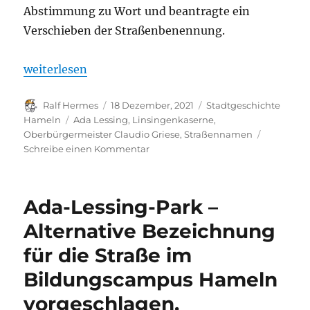
Abstimmung zu Wort und beantragte ein
Verschieben der Straßenbenennung.
„Oberbürgermeister stoppt Straßenbenennung – Wa
weiterlesen
Autor
Veröffentlicht
Kategorien
Ralf Hermes
18 Dezember, 2021
Stadtgeschichte
am
Schlagwörter
Hameln
Ada Lessing
,
Linsingenkaserne
,
Oberbürgermeister Claudio Griese
,
Straßennamen
zu
Schreibe einen Kommentar
Oberbürgermeister
stoppt
Straßenbenennung
Ada-Lessing-Park –
–
Was
Alternative Bezeichnung
spricht
für die Straße im
gegen
Ada
Bildungscampus Hameln
Lessing?
vorgeschlagen.