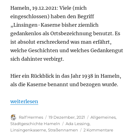
Hameln, 19.12.2021: Viele (mich
eingeschlossen) haben den Begriff
„Linsingen-Kaserne bisher ziemlich
gedankenlos als Ortsbezeichnung benutzt. Es
ist absolut erschreckend was man erfährt,
welche Geschichten und welches Gedankengut
sich dahinter verbirgt.
Hier ein Rückblick in das Jahr 1938 in Hameln,
als die Kaserne benannt und bezogen wurde.
„Der „Geist“ der Linsingen-Kaserne: DEWEZET 193
weiterlesen
Autor
Veröffentlicht
Kategorien
Ralf Hermes
19 Dezember, 2021
Allgemeines
,
am
Schlagwörter
Stadtgeschichte Hameln
Ada Lessing
,
zu
Linsingenkaserne
,
Straßennamen
2 Kommentare