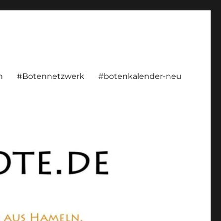
rsönlich, konstruktiv
n
#Botennetzwerk
#botenkalender-neu