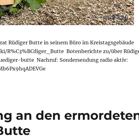
t Rüdiger Butte in seinem Büro im Kreistagsgebäude
/wiki/R%C3%BCdiger_Butte Botenberichte zu/über Rüdig
ruediger-butte Nachruf: Sondersendung radio aktiv:
h12Mb6Px9hqADEVGe
ng an den ermordete
Butte