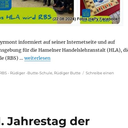
rmont informiert auf seiner Internetseite und auf
sgebung für die Hamelner Handelslehranstalt (HLA), di
„Ehrung/Erinnerung an den ermordeten Land
ule (RBS) …
weiterlesen
Schlagwörter
RBS - Rüdiger -Butte-Schule
,
Rüdiger Butte
Schreibe einen
1. Jahrestag der