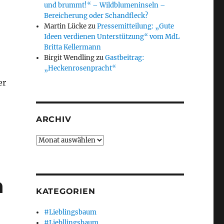
und brummt!“ – Wildblumeninseln –
Bereicherung oder Schandfleck?
Martin Lücke
zu
Pressemitteilung: „Gute
Ideen verdienen Unterstützung“ vom MdL
Britta Kellermann
Birgit Wendling
zu
Gastbeitrag:
„Heckenrosenpracht“
er
ARCHIV
Archiv
n
KATEGORIEN
#Lieblingsbaum
#Liebllingsbaum