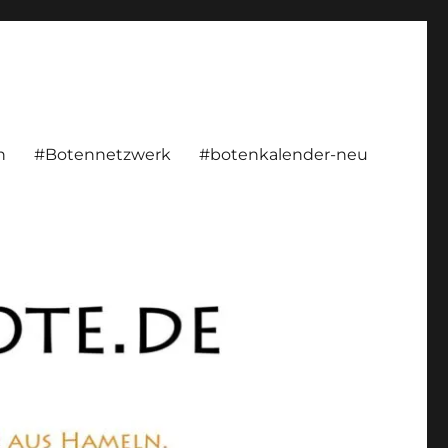
rsönlich, konstruktiv
n
#Botennetzwerk
#botenkalender-neu