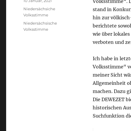
Veröffentlicht
10 Januar, 2021
Volksstimme“. D
am
Kategorien
Niedersächsiche
stand in Konkur
Volksstimme
hin zur völkisc
Schlagwörter
Niedersächsische
berichtete sowo
Volksstimme
wie über lokales
verboten und ze
Ich habe in letz
Volksstimme“ ve
meiner Sicht wär
Allgemeinheit o
machen. Dazu gib
Die DEWEZET bie
historischen Aus
Suchfunktion di