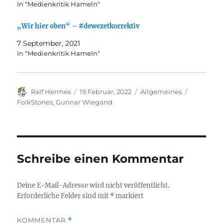
In "Medienkritik Hameln"
„Wir hier oben“ – #dewezetkorrektiv
7 September, 2021
In "Medienkritik Hameln"
Autor
Veröffentlicht
Kategorien
Schlagwör
Ralf Hermes
19 Februar, 2022
Allgemeines
am
FolkStones
,
Gunnar Wiegand
Schreibe einen Kommentar
Deine E-Mail-Adresse wird nicht veröffentlicht.
Erforderliche Felder sind mit
*
markiert
KOMMENTAR
*