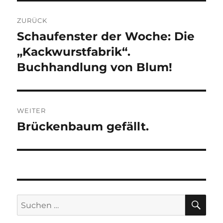
Beitragsnavigation
ZURÜCK
Schaufenster der Woche: Die
Vorheriger
Beitrag:
„Kackwurstfabrik“.
Buchhandlung von Blum!
WEITER
Brückenbaum gefällt.
Nächster
Beitrag:
SU
Suchen
nach: