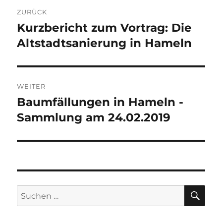
Beitragsnavigation
ZURÜCK
Kurzbericht zum Vortrag: Die
Vorheriger
Beitrag:
Altstadtsanierung in Hameln
WEITER
Baumfällungen in Hameln -
Nächster
Beitrag:
Sammlung am 24.02.2019
SU
Suchen
nach: