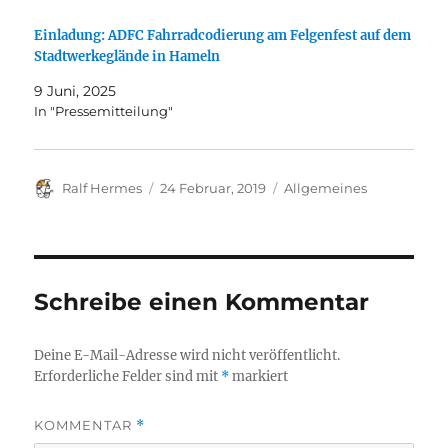
Einladung: ADFC Fahrradcodierung am Felgenfest auf dem
Stadtwerkeglände in Hameln
9 Juni, 2025
In "Pressemitteilung"
Autor
Veröffentlicht
Kategorien
Ralf Hermes
24 Februar, 2019
Allgemeines
am
Schreibe einen Kommentar
Deine E-Mail-Adresse wird nicht veröffentlicht.
Erforderliche Felder sind mit
*
markiert
KOMMENTAR
*