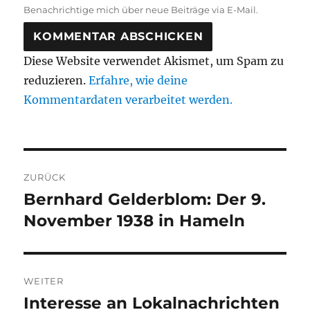
Benachrichtige mich über neue Beiträge via E-Mail.
Diese Website verwendet Akismet, um Spam zu
reduzieren.
Erfahre, wie deine
Kommentardaten verarbeitet werden.
Beitragsnavigation
ZURÜCK
Bernhard Gelderblom: Der 9.
Vorheriger
Beitrag:
November 1938 in Hameln
WEITER
Interesse an Lokalnachrichten
Nächster