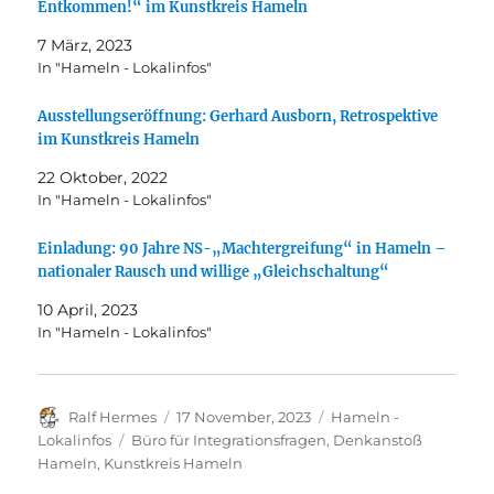
Entkommen!“ im Kunstkreis Hameln
7 März, 2023
In "Hameln - Lokalinfos"
Ausstellungseröffnung: Gerhard Ausborn, Retrospektive
im Kunstkreis Hameln
22 Oktober, 2022
In "Hameln - Lokalinfos"
Einladung: 90 Jahre NS-„Machtergreifung“ in Hameln –
nationaler Rausch und willige „Gleichschaltung“
10 April, 2023
In "Hameln - Lokalinfos"
Autor
Veröffentlicht
Kategorien
Ralf Hermes
17 November, 2023
Hameln -
am
Schlagwörter
Lokalinfos
Büro für Integrationsfragen
,
Denkanstoß
Hameln
,
Kunstkreis Hameln