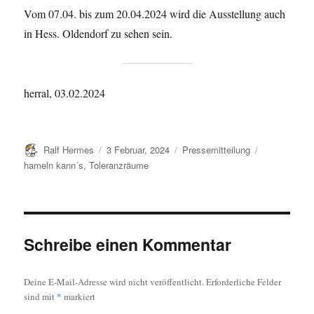
Vom 07.04. bis zum 20.04.2024 wird die Ausstellung auch
in Hess. Oldendorf zu sehen sein.
herral, 03.02.2024
Autor
Veröffentlicht
Kategorien
Schlagwörte
Ralf Hermes
3 Februar, 2024
Pressemitteilung
am
hameln kann´s
,
Toleranzräume
Schreibe einen Kommentar
Deine E-Mail-Adresse wird nicht veröffentlicht.
Erforderliche Felder
sind mit
*
markiert