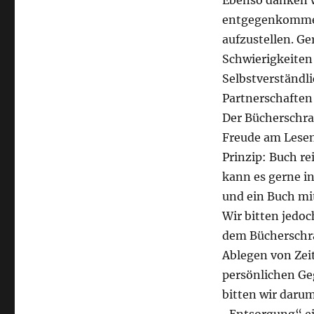
Ebenso danken w
entgegenkommen
aufzustellen. G
Schwierigkeiten 
Selbstverständli
Partnerschaften
Der Bücherschra
Freude am Lesen 
Prinzip: Buch re
kann es gerne in
und ein Buch mi
Wir bitten jedo
dem Bücherschran
Ablegen von Zei
persönlichen Ge
bitten wir darum