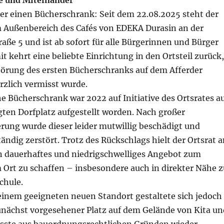
e und Miteinander
der einen Bücherschrank: Seit dem 22.08.2025 steht der
 Außenbereich des Cafés von EDEKA Durasin an der
aße 5 und ist ab sofort für alle Bürgerinnen und Bürger
t kehrt eine beliebte Einrichtung in den Ortsteil zurück,
störung des ersten Bücherschranks auf dem Afferder
rzlich vermisst wurde.
e Bücherschrank war 2022 auf Initiative des Ortsrates a
ten Dorfplatz aufgestellt worden. Nach großer
rung wurde dieser leider mutwillig beschädigt und
ständig zerstört. Trotz des Rückschlags hielt der Ortsrat 
ein dauerhaftes und niedrigschwelliges Angebot zum
 Ort zu schaffen – insbesondere auch in direkter Nähe z
chule.
einem geeigneten neuen Standort gestaltete sich jedoch
zunächst vorgesehener Platz auf dem Gelände von Kita un