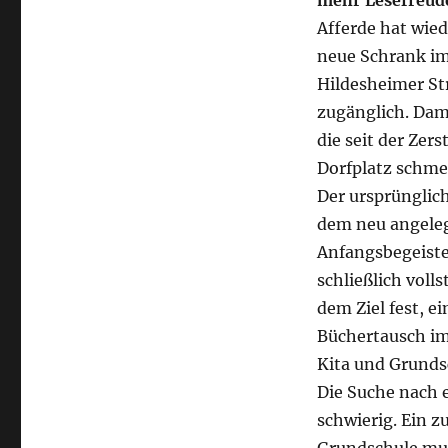
mehr Lesefreud
Afferde hat wie
neue Schrank im
Hildesheimer Str
zugänglich. Dami
die seit der Zer
Dorfplatz schme
Der ursprünglich
dem neu angeleg
Anfangsbegeiste
schließlich voll
dem Ziel fest, 
Büchertausch im
Kita und Grunds
Die Suche nach 
schwierig. Ein 