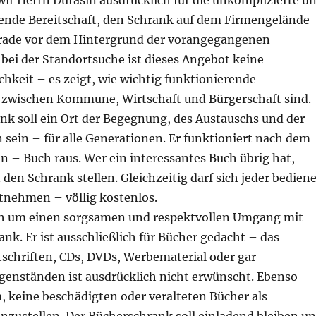
ir Herrn Durasin ausdrücklich für die unkomplizierte u
de Bereitschaft, den Schrank auf dem Firmengelände
erade vor dem Hintergrund der vorangegangenen
bei der Standortsuche ist dieses Angebot keine
chkeit – es zeigt, wie wichtig funktionierende
 zwischen Kommune, Wirtschaft und Bürgerschaft sind.
nk soll ein Ort der Begegnung, des Austauschs und der
sein – für alle Generationen. Er funktioniert nach dem
in – Buch raus. Wer ein interessantes Buch übrig hat,
 den Schrank stellen. Gleichzeitig darf sich jeder bedien
tnehmen – völlig kostenlos.
ch um einen sorgsamen und respektvollen Umgang mit
k. Er ist ausschließlich für Bücher gedacht – das
tschriften, CDs, DVDs, Werbematerial oder gar
genständen ist ausdrücklich nicht erwünscht. Ebenso
, keine beschädigten oder veralteten Bücher als