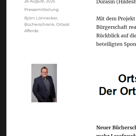
Veröffentlicht
26 August, 2025
Durasin (Hildes
am
Kategorien
Pressemitteilung
Schlagwörter
Björn Lönnecker
,
Mit dem Projekt
Bücherschrank
,
Ortsrat
Bürgerschaft rea
Afferde
Rückblick auf d
beteiligten Spo
Neuer Büchersch