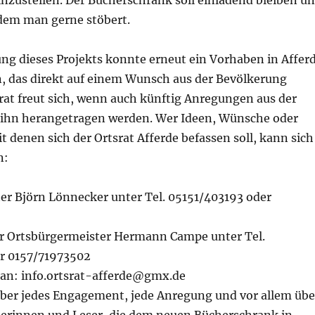
nzustellen. Der Bücherschrank soll einladend bleiben u
 dem man gerne stöbert.
ng dieses Projekts konnte erneut ein Vorhaben in Affer
n, das direkt auf einem Wunsch aus der Bevölkerung
srat freut sich, wenn auch künftig Anregungen aus der
 ihn herangetragen werden. Wer Ideen, Wünsche oder
t denen sich der Ortsrat Afferde befassen soll, kann sich
n:
er Björn Lönnecker unter Tel. 05151/403193 oder
er Ortsbürgermeister Hermann Campe unter Tel.
r 0157/71973502
 an: info.ortsrat-afferde@gmx.de
über jedes Engagement, jede Anregung und vor allem übe