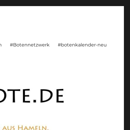
rsönlich, konstruktiv
n
#Botennetzwerk
#botenkalender-neu