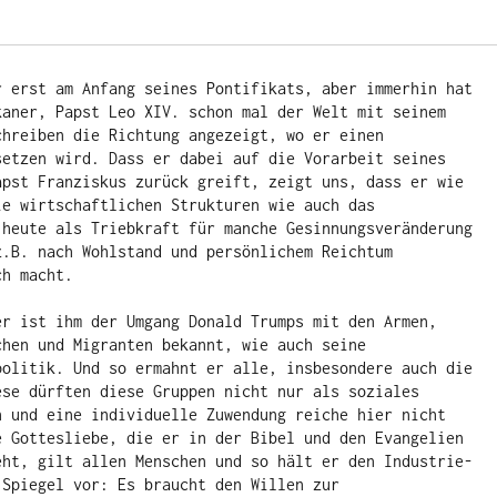
r erst am Anfang seines Pontifikats, aber immerhin hat 
kaner, Papst Leo XIV. schon mal der Welt mit seinem 
chreiben die Richtung angezeigt, wo er einen 
setzen wird. Dass er dabei auf die Vorarbeit seines 
apst Franziskus zurück greift, zeigt uns, dass er wie 
ie wirtschaftlichen Strukturen wie auch das 
 heute als Triebkraft für manche Gesinnungsveränderung 
z.B. nach Wohlstand und persönlichem Reichtum 
ch macht.
er ist ihm der Umgang Donald Trumps mit den Armen, 
chen und Migranten bekannt, wie auch seine 
politik. Und so ermahnt er alle, insbesondere auch die 
ese dürften diese Gruppen nicht nur als soziales 
n und eine individuelle Zuwendung reiche hier nicht 
e Gottesliebe, die er in der Bibel und den Evangelien 
eht, gilt allen Menschen und so hält er den Industrie-
Spiegel vor: Es braucht den Willen zur 