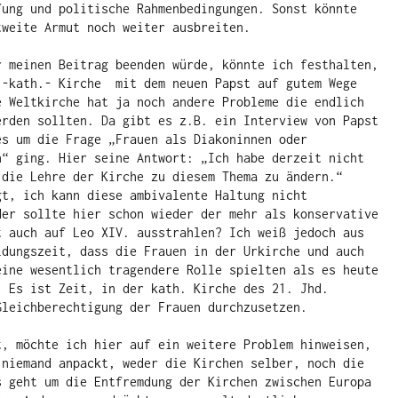
fung und politische Rahmenbedingungen. Sonst könnte 
tweite Armut noch weiter ausbreiten.
r meinen Beitrag beenden würde, könnte ich festhalten, 
.-kath.- Kirche  mit dem neuen Papst auf gutem Wege 
e Weltkirche hat ja noch andere Probleme die endlich 
erden sollten. Da gibt es z.B. ein Interview von Papst 
es um die Frage „Frauen als Diakoninnen oder 
n“ ging. Hier seine Antwort: „Ich habe derzeit nicht 
 die Lehre der Kirche zu diesem Thema zu ändern.“ 
gt, ich kann diese ambivalente Haltung nicht 
der sollte hier schon wieder der mehr als konservative 
t auch auf Leo XIV. ausstrahlen? Ich weiß jedoch aus 
ldungszeit, dass die Frauen in der Urkirche und auch 
eine wesentlich tragendere Rolle spielten als es heute 
. Es ist Zeit, in der kath. Kirche des 21. Jhd. 
Gleichberechtigung der Frauen durchzusetzen.
t, möchte ich hier auf ein weitere Problem hinweisen, 
 niemand anpackt, weder die Kirchen selber, noch die 
s geht um die Entfremdung der Kirchen zwischen Europa 