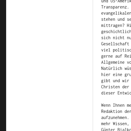
und US-Ameri
Transparenz.
evangelikale
stehen und s
mittragen? H
geschichtlic
sich nicht n
Gesellschaft
viel politis
gerne auf Re
Allgemeine v
Natürlich wü
hier eine gr
gibt und wir
Christen der
dieser Entwi
Wenn Ihnen m
Redaktion de
aufzunehmen.
mehr Wissen,
Günter Bialk