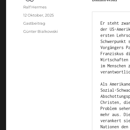
Autor
Ralf Hermes
Veröffentlicht
12 Oktober, 2025
am
Kategorien
Er steht zwa
Gastbeitrag
der US-Ameri
Schlagwörter
Günter Bialkowski
ersten Lehrs
Schwerpunkt 
Vorgängers P
Franziskus d
Wirtschaften
im Menschen 
verantwortli
Als Amerikan
Sozial-Schwa
Abschottungs
Christen, di
Problem sehe
mehr aus. Di
verankert si
Nationen den 