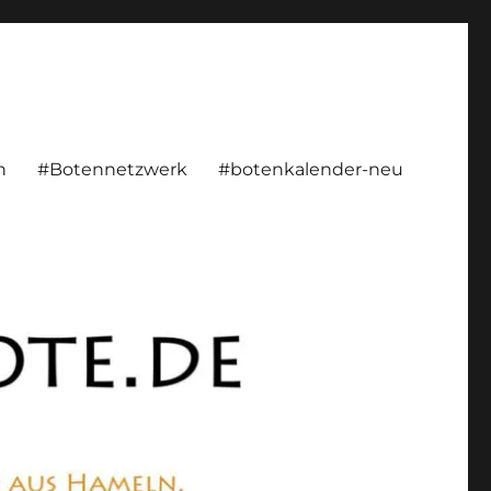
rsönlich, konstruktiv
n
#Botennetzwerk
#botenkalender-neu