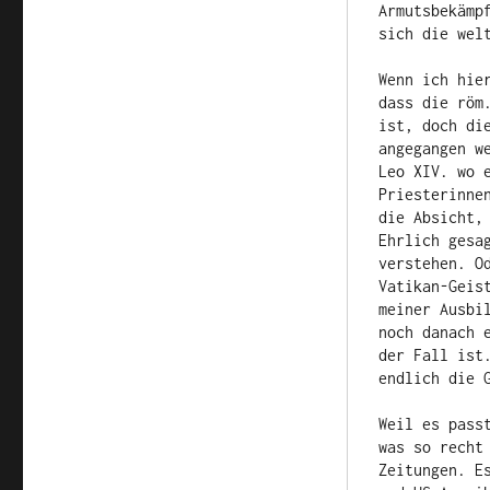
Armutsbekämp
sich die wel
Wenn ich hie
dass die röm
ist, doch di
angegangen w
Leo XIV. wo 
Priesterinne
die Absicht,
Ehrlich gesa
verstehen. O
Vatikan-Geis
meiner Ausbi
noch danach 
der Fall ist
endlich die 
Weil es pass
was so recht
Zeitungen. E