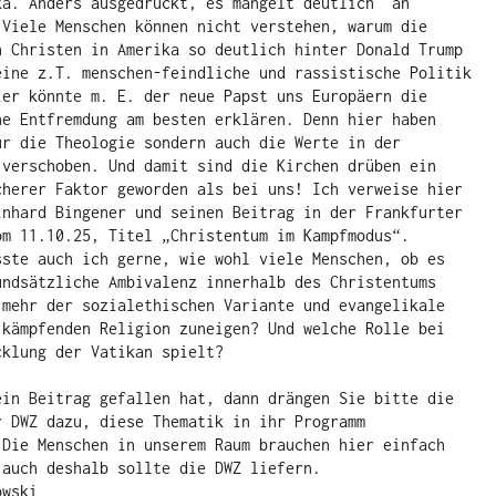
ka. Anders ausgedrückt, es mangelt deutlich  an 
 Viele Menschen können nicht verstehen, warum die 
n Christen in Amerika so deutlich hinter Donald Trump 
eine z.T. menschen-feindliche und rassistische Politik 
ier könnte m. E. der neue Papst uns Europäern die 
he Entfremdung am besten erklären. Denn hier haben 
ur die Theologie sondern auch die Werte in der 
 verschoben. Und damit sind die Kirchen drüben ein 
cherer Faktor geworden als bei uns! Ich verweise hier 
inhard Bingener und seinen Beitrag in der Frankfurter 
om 11.10.25, Titel „Christentum im Kampfmodus“. 
sste auch ich gerne, wie wohl viele Menschen, ob es 
undsätzliche Ambivalenz innerhalb des Christentums 
 mehr der sozialethischen Variante und evangelikale 
 kämpfenden Religion zuneigen? Und welche Rolle bei 
cklung der Vatikan spielt? 
ein Beitrag gefallen hat, dann drängen Sie bitte die 
r DWZ dazu, diese Thematik in ihr Programm 
 Die Menschen in unserem Raum brauchen hier einfach 
 auch deshalb sollte die DWZ liefern.
owski