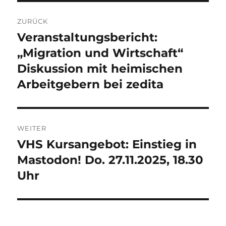
Beitragsnavigation
ZURÜCK
Veranstaltungsbericht:
Vorheriger
Beitrag:
„Migration und Wirtschaft“
Diskussion mit heimischen
Arbeitgebern bei zedita
WEITER
VHS Kursangebot: Einstieg in
Nächster
Beitrag:
Mastodon! Do. 27.11.2025, 18.30
Uhr