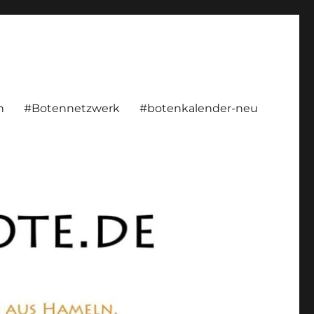
rsönlich, konstruktiv
n
#Botennetzwerk
#botenkalender-neu