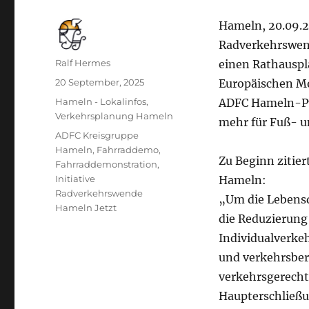
Hameln, 20.09.2
Radverkehrswend
Autor
Ralf Hermes
einen Rathauspl
Veröffentlicht
20 September, 2025
Europäischen Mo
am
Kategorien
Hameln - Lokalinfos
,
ADFC Hameln-Py
Verkehrsplanung Hameln
mehr für Fuß- u
Schlagwörter
ADFC Kreisgruppe
Hameln
,
Fahrraddemo
,
Zu Beginn zitie
Fahrraddemonstration
,
Initiative
Hameln:
Radverkehrswende
„Um die Lebensqu
Hameln Jetzt
die Reduzierung
Individualverke
und verkehrsberu
verkehrsgerecht
Haupterschließu