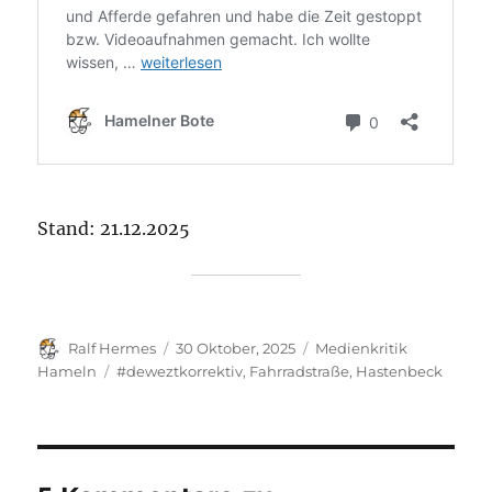
Stand: 21.12.2025
Autor
Veröffentlicht
Kategorien
Ralf Hermes
30 Oktober, 2025
Medienkritik
am
Schlagwörter
Hameln
#deweztkorrektiv
,
Fahrradstraße
,
Hastenbeck