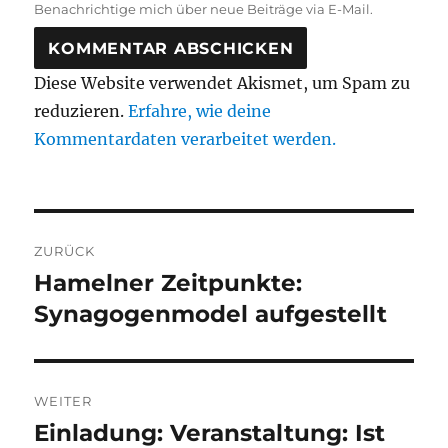
Benachrichtige mich über neue Beiträge via E-Mail.
Diese Website verwendet Akismet, um Spam zu
reduzieren.
Erfahre, wie deine
Kommentardaten verarbeitet werden.
Beitragsnavigation
ZURÜCK
Hamelner Zeitpunkte:
Vorheriger
Beitrag:
Synagogenmodel aufgestellt
WEITER
Einladung: Veranstaltung: Ist
Nächster