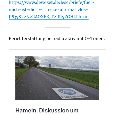
https://www.dewezet.de/leserbriefe/fuer-
mich-ist-diese-strecke-alternativlos-
JPQ5S22N2RAOXEKJT2RR5ZGHLI.html
Berichterstattung bei radio aktiv mit O-Tönen: