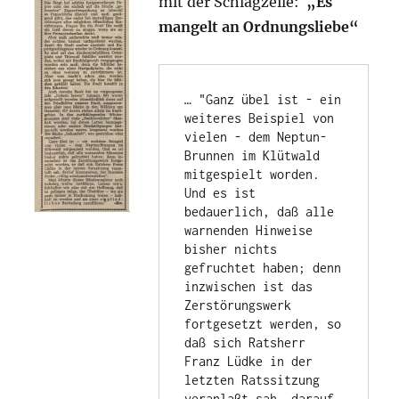
mit der Schlagzeile:
„Es
mangelt an Ordnungsliebe“
… "Ganz übel ist - ein 
weiteres Beispiel von 
vielen - dem Neptun-
Brunnen im Klütwald 
mitgespielt worden. 
Und es ist 
bedauerlich, daß alle 
warnenden Hinweise 
bisher nichts 
gefruchtet haben; denn 
inzwischen ist das 
Zerstörungswerk 
fortgesetzt werden, so 
daß sich Ratsherr 
Franz Lüdke in der 
letzten Ratssitzung 
veranlaßt sah, darauf 