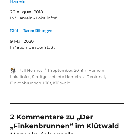
Hameln
26 August, 2018
In "Hameln - Lokalinfos"
Klüt – Baumfällungen
9 Mai, 2020
In "Bäume in der Stadt"
Autor
Veröffentlicht
Kategorien
Ralf Hermes
1 September, 2018
Hameln -
am
Schlagwörter
Lokalinfos
,
Stadtgeschichte Hameln
Denkmal
,
Finkenbrunnen
,
Klüt
,
Klütwald
2 Kommentare zu „Der
„Finkenbrunnen“ im Klütwald