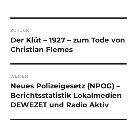
Beitragsnavigation
ZURÜCK
Der Klüt – 1927 – zum Tode von
Vorheriger
Beitrag:
Christian Flemes
WEITER
Neues Polizeigesetz (NPOG) –
Nächster
Beitrag:
Berichtsstatistik Lokalmedien
DEWEZET und Radio Aktiv