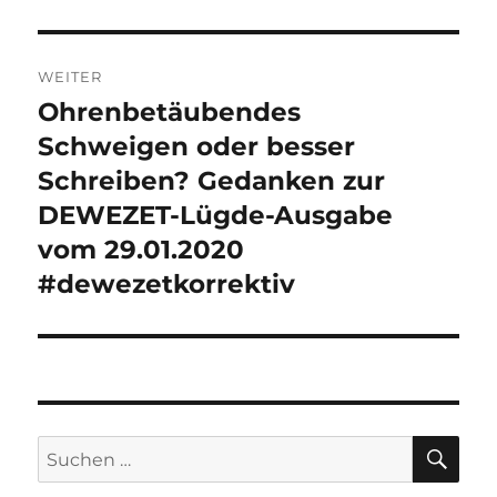
WEITER
Ohrenbetäubendes
Nächster
Beitrag:
Schweigen oder besser
Schreiben? Gedanken zur
DEWEZET-Lügde-Ausgabe
vom 29.01.2020
#dewezetkorrektiv
SU
Suchen
nach: