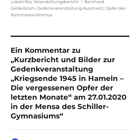
am
Schlagwörter
Lokalinfos
,
Veranstaltungsbericht
Bernhard
Gelderblom
,
Gedenkveranstaltung Auschwitz
,
Opfer des
Nationalsozialismus
Ein Kommentar zu
„Kurzbericht und Bilder zur
Gedenkveranstaltung
„Kriegsende 1945 in Hameln –
Die vergessenen Opfer der
letzten Monate“ am 27.01.2020
in der Mensa des Schiller-
Gymnasiums“