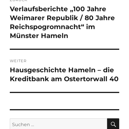
Verlaufsberichte „100 Jahre
Vorheriger
Beitrag:
Weimarer Republik / 80 Jahre
Reichspogromnacht“ im
Münster Hameln
WEITER
Hausgeschichte Hameln – die
Nächster
Beitrag:
Kreditbank am Ostertorwall 40
SU
Suchen