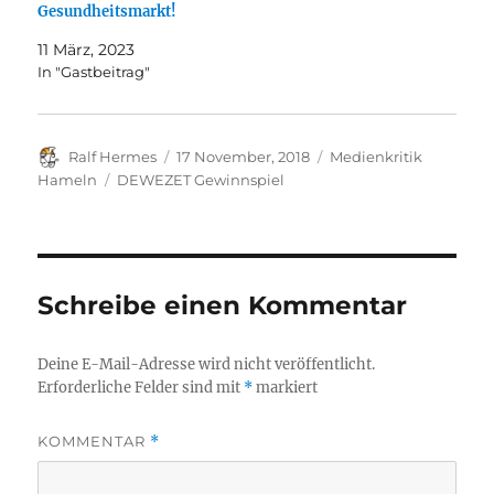
Gesundheitsmarkt!
11 März, 2023
In "Gastbeitrag"
Autor
Veröffentlicht
Kategorien
Ralf Hermes
17 November, 2018
Medienkritik
am
Schlagwörter
Hameln
DEWEZET Gewinnspiel
Schreibe einen Kommentar
Deine E-Mail-Adresse wird nicht veröffentlicht.
Erforderliche Felder sind mit
*
markiert
KOMMENTAR
*