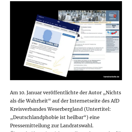
kann
gewinnen!
Einladung
zu
einer
besonderen
Veranstaltung:
Am 10. Januar veröffentlichte der Autor „Nichts
als die Wahrheit“ auf der Internetseite des AfD
Kreisverbandes Weserbergland (Untertitel:
„Deutschlandphobie ist heilbar“) eine
Pressemitteilung zur Landratswahl.