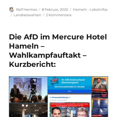
Autor
Veröffentlicht
Kategorien
Ralf Hermes
8 Februar, 2020
Hameln - Lokalinfos
am
Schlagwörter
zu
Landratswahlen
2 Kommentare
Wahlplakate.
Sammlung
Landratswahl
Die AfD im Mercure Hotel
Hameln-
Pyrmont
Hameln –
2020
Wahlkampfauftakt –
Kurzbericht: