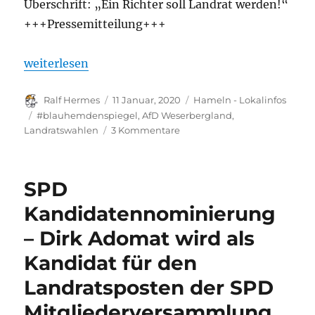
Überschrift: „Ein Richter soll Landrat werden!“
+++Pressemitteilung+++
„Wie umgehen mit dem AfD Landratskandidaten?“
weiterlesen
Autor
Veröffentlicht
Kategorien
Ralf Hermes
11 Januar, 2020
Hameln - Lokalinfos
am
Schlagwörter
#blauhemdenspiegel
,
AfD Weserbergland
,
zu
Landratswahlen
3 Kommentare
Wie
umgehen
mit
SPD
dem
AfD
Kandidatennominierung
Landratskandidaten?
– Dirk Adomat wird als
Kandidat für den
Landratsposten der SPD
Mitgliederversammlung