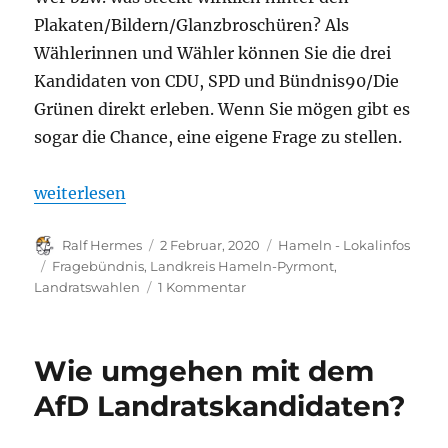
Plakaten/Bildern/Glanzbroschüren? Als
Wählerinnen und Wähler können Sie die drei
Kandidaten von CDU, SPD und Bündnis90/Die
Grünen direkt erleben. Wenn Sie mögen gibt es
sogar die Chance, eine eigene Frage zu stellen.
„Landratswahl 2020 in HM-PY: Nur einer kann gewi
weiterlesen
Autor
Veröffentlicht
Kategorien
Ralf Hermes
2 Februar, 2020
Hameln - Lokalinfos
am
Schlagwörter
Fragebündnis
,
Landkreis Hameln-Pyrmont
,
zu
Landratswahlen
1 Kommentar
Landratswahl
2020
in
Wie umgehen mit dem
HM-
PY:
AfD Landratskandidaten?
Nur
einer