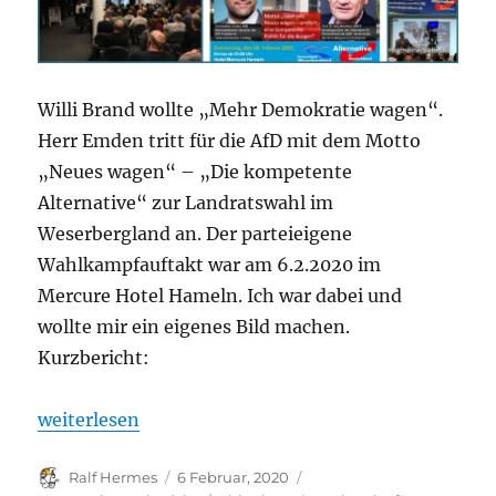
Willi Brand wollte „Mehr Demokratie wagen“.
Herr Emden tritt für die AfD mit dem Motto
„Neues wagen“ – „Die kompetente
Alternative“ zur Landratswahl im
Weserbergland an. Der parteieigene
Wahlkampfauftakt war am 6.2.2020 im
Mercure Hotel Hameln. Ich war dabei und
wollte mir ein eigenes Bild machen.
Kurzbericht:
„Die AfD im Mercure Hotel Hameln – Wahlkampfauf
weiterlesen
Autor
Veröffentlicht
Kategorien
Ralf Hermes
6 Februar, 2020