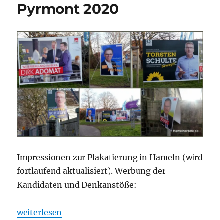
Pyrmont 2020
Impressionen zur Plakatierung in Hameln (wird
fortlaufend aktualisiert). Werbung der
Kandidaten und Denkanstöße:
„Wahlplakate. Sammlung Landratswahl Hameln-P
weiterlesen