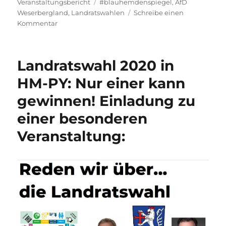
am
Schlagwörter
Veranstaltungsbericht
#blauhemdenspiegel
,
AfD
Weserbergland
,
Landratswahlen
Schreibe einen
zu
Kommentar
Die
AfD
im
Landratswahl 2020 in
Mercure
Hotel
HM-PY: Nur einer kann
Hameln
gewinnen! Einladung zu
–
Wahlkampfauftakt
einer besonderen
–
Kurzbericht:
Veranstaltung: