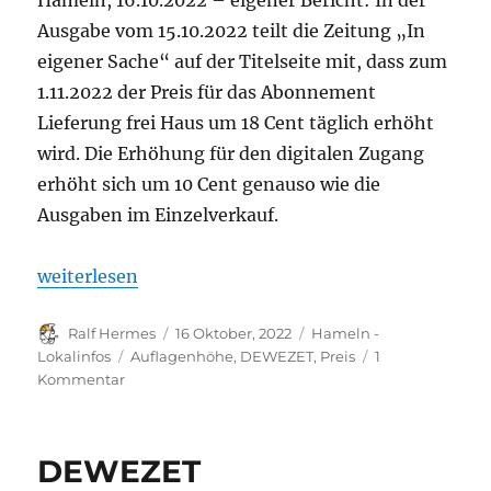
Hameln, 16.10.2022 – eigener Bericht: In der
Ausgabe vom 15.10.2022 teilt die Zeitung „In
eigener Sache“ auf der Titelseite mit, dass zum
1.11.2022 der Preis für das Abonnement
Lieferung frei Haus um 18 Cent täglich erhöht
wird. Die Erhöhung für den digitalen Zugang
erhöht sich um 10 Cent genauso wie die
Ausgaben im Einzelverkauf.
„DEWEZET erhöht die Bezugspreise zum 1.11.2022 und 
weiterlesen
Autor
Veröffentlicht
Kategorien
Ralf Hermes
16 Oktober, 2022
Hameln -
am
Schlagwörter
Lokalinfos
Auflagenhöhe
,
DEWEZET
,
Preis
1
zu
Kommentar
DEWEZET
erhöht
die
DEWEZET
Bezugspreise