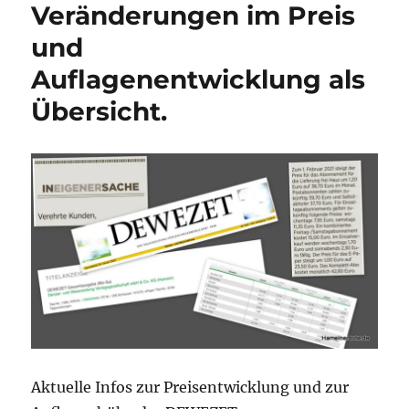
zum
Veränderungen im Preis
1.11.2022
und
und
beschreibt
Auflagenentwicklung als
ihre
Problem.
Übersicht.
Soll
der
Staat
der
Zeitung
finanziell
helfen?
Aktuelle Infos zur Preisentwicklung und zur