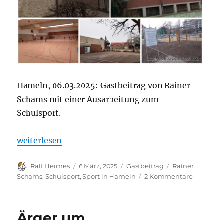
Hameln, 06.03.2025: Gastbeitrag von Rainer
Schams mit einer Ausarbeitung zum
Schulsport.
„Sportangebote für Jugendliche in Hameln, Teil 4: 
weiterlesen
Autor
Veröffentlicht
Kategorien
Schlagwörter
Ralf Hermes
6 März, 2025
Gastbeitrag
Rainer
am
zu
Schams
,
Schulsport
,
Sport in Hameln
2 Kommentare
Sportan
für
Jugendl
Ärger um
in