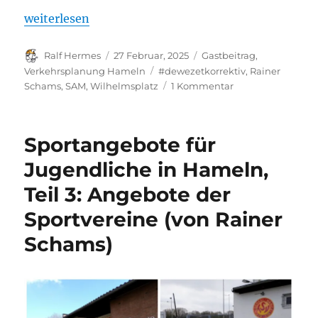
„Ärger um kostenpflichtiges Parken am Wilhelmspl
weiterlesen
Autor
Veröffentlicht
Kategorien
Ralf Hermes
27 Februar, 2025
Gastbeitrag
,
am
Schlagwörter
Verkehrsplanung Hameln
#dewezetkorrektiv
,
Rainer
zu
Schams
,
SAM
,
Wilhelmsplatz
1 Kommentar
Ärger
um
kostenpflichtiges
Sportangebote für
Parken
am
Jugendliche in Hameln,
Wilhelmsplatz
Teil 3: Angebote der
Sportvereine (von Rainer
Schams)