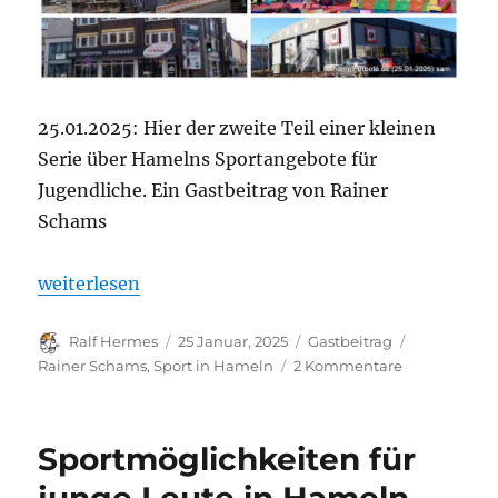
25.01.2025: Hier der zweite Teil einer kleinen
Serie über Hamelns Sportangebote für
Jugendliche. Ein Gastbeitrag von Rainer
Schams
„Sportangebote für Jugendliche in Hameln, Teil 2:
weiterlesen
Autor
Veröffentlicht
Kategorien
Schlagwört
Ralf Hermes
25 Januar, 2025
Gastbeitrag
am
zu
Rainer Schams
,
Sport in Hameln
2 Kommentare
Sportangebo
für
Jugendliche
Sportmöglichkeiten für
in
Hameln,
junge Leute in Hameln