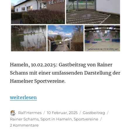
Hameln, 10.02.2025: Gastbeitrag von Rainer
Schams mit einer umfassenden Darstellung der
Hamelner Sportvereine.
„Sportangebote für Jugendliche in Hameln, Teil 3:
weiterlesen
Autor
Veröffentlicht
Kategorien
Schlagwör
Ralf Hermes
10 Februar, 2025
Gastbeitrag
am
Rainer Schams
,
Sport in Hameln
,
Sportvereine
zu
2 Kommentare
Sportangebote