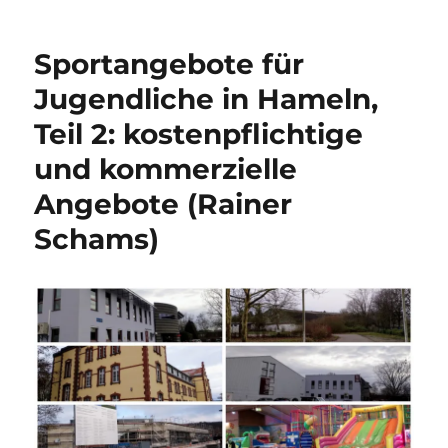
für
Jugendliche
Sportangebote für
in
Hameln,
Jugendliche in Hameln,
Teil
Teil 2: kostenpflichtige
3:
Angebote
und kommerzielle
der
Sportvereine
Angebote (Rainer
(von
Schams)
Rainer
Schams)