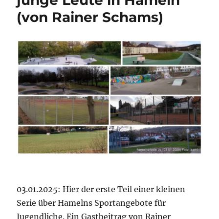
Teil
(von Rainer Schams)
2:
kostenpflich
und
kommerziell
Angebote
(Rainer
Schams)
03.01.2025: Hier der erste Teil einer kleinen
Serie über Hamelns Sportangebote für
Jugendliche. Ein Gastbeitrag von Rainer